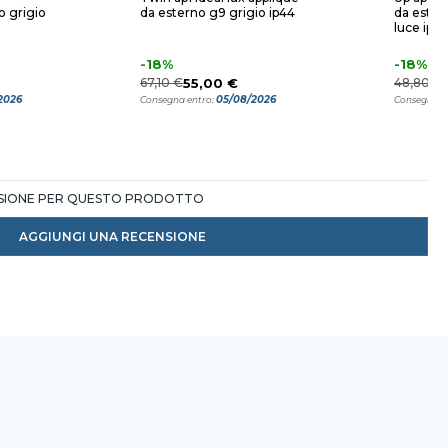
o grigio
da esterno g9 grigio ip44
da ester
luce ip44
-18%
-18%
67,10 €
55,00 €
48,80 €
2026
05/08/2026
Consegna entro:
Consegna e
NSIONE PER QUESTO PRODOTTO
AGGIUNGI UNA RECENSIONE