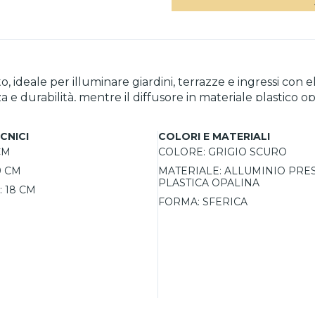
ideale per illuminare giardini, terrazze e ingressi con e
 e durabilità, mentre il diffusore in materiale plastico 
o a fluorescenza, acquistabili separatamente. Per un'illuminazione coordinata
CNICI
COLORI E MATERIALI
rni della stessa collezione.
CM
COLORE:
GRIGIO SCURO
9 CM
MATERIALE:
ALLUMINIO PRE
PLASTICA OPALINA
:
18 CM
FORMA:
SFERICA