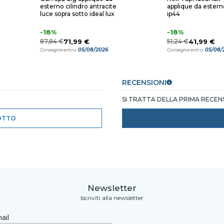
esterno cilindro antracite
applique da estern
luce sopra sotto ideal lux
ip44
-18%
-18%
87,84 €
71,99 €
51,24 €
41,99 €
05/08/2026
05/08/
Consegna entro:
Consegna entro:
RECENSIONI
SI TRATTA DELLA PRIMA RECE
OTTO
Newsletter
Iscriviti alla newsletter
ail