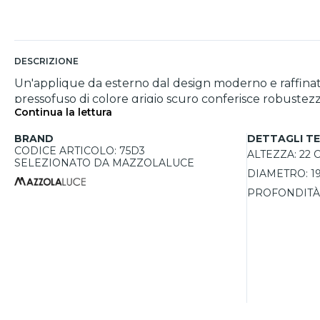
DESCRIZIONE
Un'applique da esterno dal design moderno e raffinato, 
pressofuso di colore grigio scuro conferisce robustezza
Continua la lettura
diffusa. Dotata di un grado di protezione IP44, questa lampada è resistente agli agenti atmosferici e perfetta per l'uso esterno. Grazie al portalampada E27,
permette di scegliere la sorgente luminosa più adatta tra lampadine LED 
BRAND
DETTAGLI TE
abbinata alla sospensione e alle altre lampade per este
CODICE ARTICOLO: 75D3
ALTEZZA:
22 
SELEZIONATO DA MAZZOLALUCE
DIAMETRO:
1
PROFONDITÀ