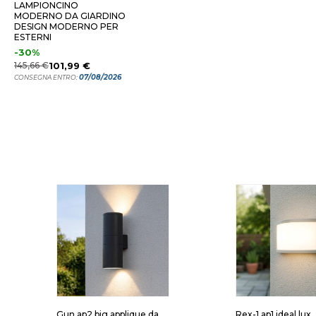
LAMPIONCINO
MODERNO DA GIARDINO
DESIGN MODERNO PER
ESTERNI
-30%
145,66 €
101,99 €
07/08/2026
CONSEGNA ENTRO:
Gun ap2 big applique da
Rex-1 ap1 ideal lux