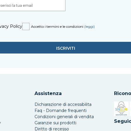
vacy Policy
Accetto i termini e le condizioni
(leggi)
Assistenza
Ricono
Dichiarazione di accessibilita
Faq - Domande frequenti
Condizioni generali di vendita
Si apre 
Seguic
y
Garanzie sui prodotti
Diritto di recesso