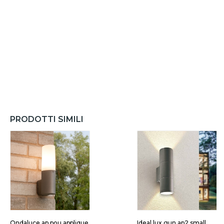
PRODOTTI SIMILI
Ondaluce ap pou applique
Ideal lux gun ap2 small