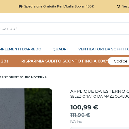
Spedizione Gratuita Per L'Italia Sopra I 150€
Reso 30 Giorni
MPLEMENTI D'ARREDO
QUADRI
VENTILATORI DA SOFFITT
 27s
RISPARMIA SUBITO SCONTO FINO A 60€*
Codice:
TERNO GRIGIO SCURO MODERNA
APPLIQUE DA ESTERNO 
SELEZIONATO DA MAZZOLALU
100,99 €
111,99 €
IVA incl.