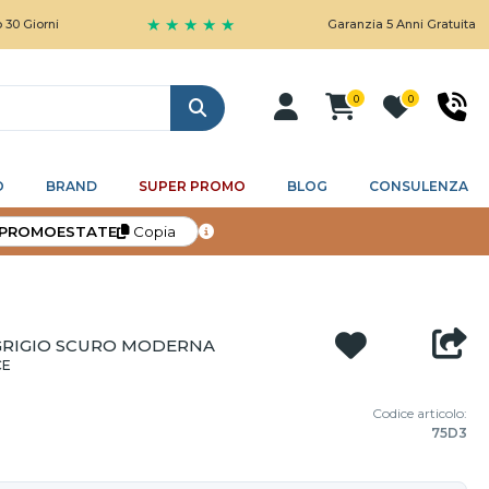
★ ★ ★ ★ ★
Garanzia 5 Anni Gratuita
0
0
Cerca
O
BRAND
SUPER PROMO
BLOG
CONSULENZA
PROMOESTATE
Copia
GRIGIO SCURO MODERNA
CE
Codice articolo:
75D3