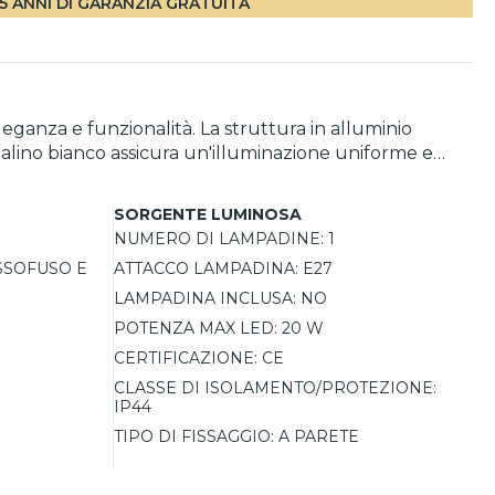
5 ANNI DI GARANZIA GRATUITA
leganza e funzionalità. La struttura in alluminio
opalino bianco assicura un'illuminazione uniforme e
, può essere
SORGENTE LUMINOSA
NUMERO DI LAMPADINE:
1
SSOFUSO E
ATTACCO LAMPADINA:
E27
LAMPADINA INCLUSA:
NO
POTENZA MAX LED:
20 W
CERTIFICAZIONE:
CE
CLASSE DI ISOLAMENTO/PROTEZIONE:
IP44
TIPO DI FISSAGGIO:
A PARETE