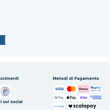
scimenti
Metodi di Pagamento
in una nuova scheda
Si apre in una nuova scheda
i sui social
poste
pay