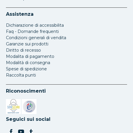
Assistenza
Dichiarazione di accessibilita
Faq - Domande frequenti
Condizioni generali di vendita
Garanzie sui prodotti
Diritto di recesso
Modalita di pagamento
Modalità di consegna
Spese di spedizione
Raccolta punti
Riconoscimenti
Si apre in una nuova scheda
Si apre in una nuova scheda
Seguici sui social