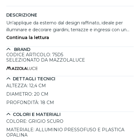
DESCRIZIONE
Un'applique da esterno dal design raffinato, ideale per
illuminare e decorare giardini, terrazze e ingressi con un
tocco di eleganza. La struttura in alluminio pressofuso di
Continua la lettura
colore grigio scuro assicura resistenza e durata nel tempo,
BRAND
mentre il diffusore bianco plissettato in materiale plastico
CODICE ARTICOLO: 75D5
opalino offre un'illuminazione morbida e uniforme. Grazie
SELEZIONATO DA MAZZOLALUCE
al grado di protezione IP44, questa lampada è adatta per
ambienti esterni, garantendo protezione da polvere e
spruzzi d'acqua. Il portalampada E27 consente di utilizzare
DETTAGLI TECNICI
lampadine LED o a risparmio energetico, acquistabili
ALTEZZA:
12,4 CM
separatamente, permettendo così di personalizzare
DIAMETRO:
20 CM
l'intensità e il colore della luce in base alle proprie
PROFONDITÀ:
18 CM
esigenze. Perfetta per essere abbinata ad altre lampade
della stessa collezione, questa applique unisce funzionalità
COLORI E MATERIALI
e stile, donando un'atmosfera accogliente agli spazi
COLORE:
GRIGIO SCURO
esterni.
MATERIALE:
ALLUMINIO PRESSOFUSO E PLASTICA
OPALINA