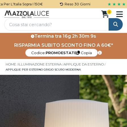
★ ★ ★ ★ ★
er L'Italia Sopra I 150€
Reso 30 Giorni
0
Cerca
Termina tra
16g 2h 30m 8s
RISPARMIA SUBITO SCONTO FINO A 60€*
Codice:
PROMOESTATE
Copia
HOME
ILLUMINAZIONE ESTERNA
APPLIQUE DA ESTERNO
APPLIQUE PER ESTERNO GRIGIO SCURO MODERNA