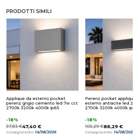
PRODOTTI SIMILI
Applique da esterno pocket
Perenz pocket applique 
perenz grigio cemento led 7w cct
esterno antracite led 24
2700k 3200k 4000k ip65
2700k 3200k 4000k ip65
-18%
-18%
57,83 €
47,40 €
105,29 €
86,29 €
14/08/2026
14/08/2026
Consegna entro:
Consegna entro: