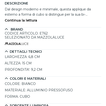
DESCRIZIONE
Dal design moderno e minimale, questa applique da
esterno a forma di cubo si distingue per la sua bi-
emissione luminosa, che proietta la luce sia verso l'alto che
Continua la lettura
verso il basso, creando un effetto visivo elegante sulle
BRAND
pareti. Realizzata in alluminio pressofuso con diffusori in
CODICE ARTICOLO: E762
vetro trasparente, garantisce resistenza e durata anche in
SELEZIONATO DA MAZZOLALUCE
ambienti esterni esposti agli agenti atmosferici. Con grado
di protezione IP54 e resistenza agli urti IK08, è ideale per
illuminare balconi, terrazzi o le pareti esterne di una villa in
DETTAGLI TECNICI
campagna. L'attacco GU10 consente l'uso di due
LARGHEZZA:
6,8 CM
lampadine (non incluse), mentre le guarnizioni in silicone
ALTEZZA:
15 CM
assicurano un'efficace protezione contro acqua e polvere.
PROFONDITA':
9,2 CM
COLORI E MATERIALI
COLORE:
BIANCO
MATERIALE:
ALLUMINIO PRESSOFUSO
FORMA:
CUBO
SORGENTE LUMINOSA