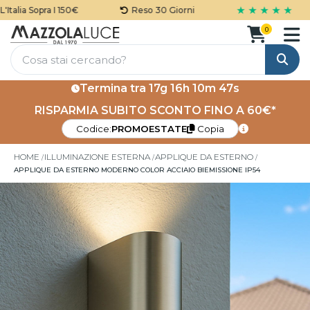
★ ★ ★ ★ ★
alia Sopra I 150€
Reso 30 Giorni
0
Cerca
Termina tra
17g 16h 10m 46s
RISPARMIA SUBITO SCONTO FINO A 60€*
Codice:
PROMOESTATE
Copia
HOME
ILLUMINAZIONE ESTERNA
APPLIQUE DA ESTERNO
APPLIQUE DA ESTERNO MODERNO COLOR ACCIAIO BIEMISSIONE IP54