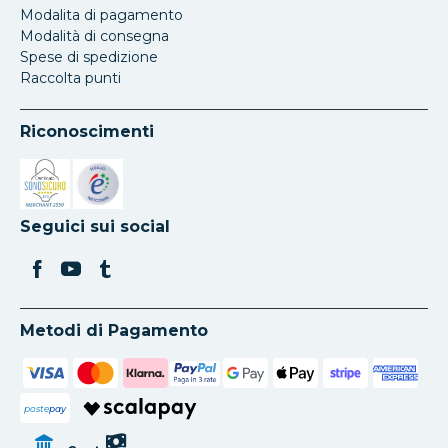
Modalita di pagamento
Modalità di consegna
Spese di spedizione
Raccolta punti
Riconoscimenti
Si apre in una nuova scheda
Si apre in una nuova scheda
Seguici sui social
Metodi di Pagamento
poste
pay