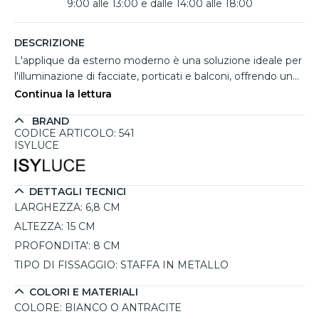
9:00 alle 13:00 e dalle 14:00 alle 18:00
DESCRIZIONE
L'applique da esterno moderno è una soluzione ideale per
l'illuminazione di facciate, porticati e balconi, offrendo un
design contemporaneo e una funzionalità up and down.
Continua la lettura
Realizzato in alluminio verniciato disponibile in bianco o
BRAND
antracite, questo applique a forma di parallelepipedo si
CODICE ARTICOLO: 541
integra perfettamente in diversi contesti esterni,
ISYLUCE
garantendo resistenza e stile. Con una classe di protezione
IP54, è progettato per resistere agli agenti atmosferici,
garantendo sicurezza ed efficienza. Dotato di due
DETTAGLI TECNICI
portalampada con attacco GU10 LED, consente di
LARGHEZZA:
6,8 CM
scegliere potenza, colore della luce e ottica in base alle
ALTEZZA:
15 CM
proprie preferenze. L'installazione è semplificata grazie alla
PROFONDITA':
8 CM
staffa in metallo inclusa, fissabile facilmente a parete.
Questo prodotto certificato in Italia dal brand Isyluce è
TIPO DI FISSAGGIO:
STAFFA IN METALLO
garantito per 5 anni, offrendo qualità e un'illuminazione
COLORI E MATERIALI
d'effetto per valorizzare gli spazi esterni.
COLORE:
BIANCO O ANTRACITE