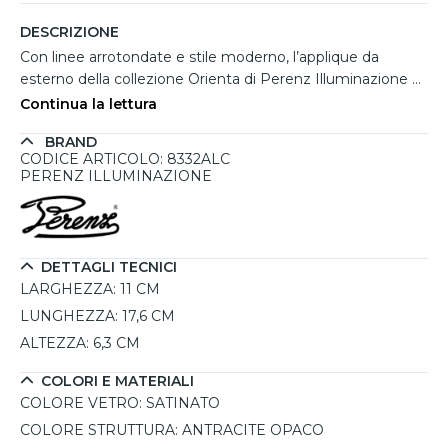
DESCRIZIONE
Con linee arrotondate e stile moderno, l’applique da
esterno della collezione Orienta di Perenz Illuminazione è
una soluzione funzionale ed elegante per facciate,
Continua la lettura
terrazze e ingressi. La struttura in metallo e alluminio
BRAND
verniciato a polvere in antracite opaco garantisce
CODICE ARTICOLO: 8332ALC
resistenza agli agenti atmosferici, grazie anche alla
PERENZ ILLUMINAZIONE
protezione IP65 che ne consente l’uso in spazi
completamente esposti. Il diffusore in acrilico satinato è
orientabile per modulare la direzione del fascio luminoso
secondo le esigenze. Dotata di LED integrato da 3000K e
DETTAGLI TECNICI
CRI?90, offre una luce calda, intensa e fedele alla resa
LARGHEZZA:
11 CM
cromatica reale.
LUNGHEZZA:
17,6 CM
ALTEZZA:
6,3 CM
COLORI E MATERIALI
COLORE VETRO:
SATINATO
COLORE STRUTTURA:
ANTRACITE OPACO