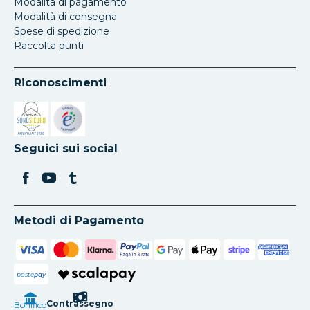
Modalita di pagamento
Modalità di consegna
Spese di spedizione
Raccolta punti
Riconoscimenti
Si apre in una nuova scheda
Si apre in una nuova scheda
Seguici sui social
Metodi di Pagamento
poste
pay
Contrassegno
Bonifico