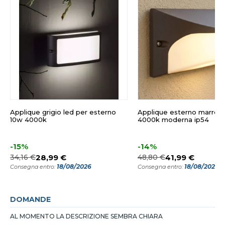
Applique grigio led per esterno
Applique esterno marrone
10w 4000k
4000k moderna ip54
-15%
-14%
34,16 €
28,99 €
48,80 €
41,99 €
18/08/2026
18/08/2026
Consegna entro:
Consegna entro:
DOMANDE
AL MOMENTO LA DESCRIZIONE SEMBRA CHIARA