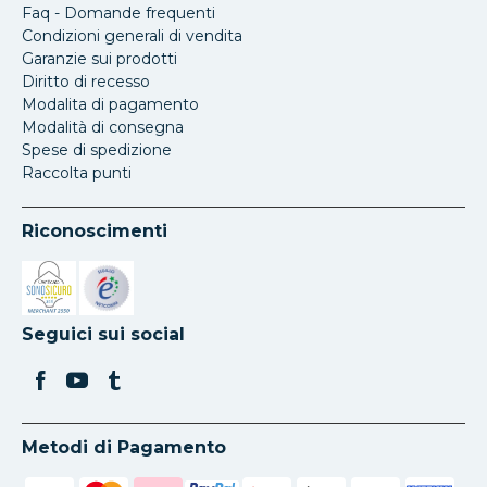
Faq - Domande frequenti
Condizioni generali di vendita
Garanzie sui prodotti
Diritto di recesso
Modalita di pagamento
Modalità di consegna
Spese di spedizione
Raccolta punti
Riconoscimenti
Si apre in una nuova scheda
Si apre in una nuova scheda
Seguici sui social
Metodi di Pagamento