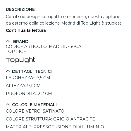
DESCRIZIONE
Con il suo design compatto e moderno, questa applique
da esterno della collezione Madrid di Top Light è studiata
per valorizzare facciate, terrazze e balconi con
Continua la lettura
un'illuminazione decorativa elegante e funzionale. La
BRAND
struttura rettangolare in pressofusione di alluminio con
CODICE ARTICOLO: MADRID-18-GA
raffinata finitura grigio antracite dona carattere agli
TOP LIGHT
ambienti contemporanei, mentre la diffusione della luce
verso l'alto e verso il basso crea un suggestivo effetto
luminoso sulla parete. Il diffusore in vetro satinato assicura
DETTAGLI TECNICI
una luce omogenea e piacevole, ideale per ingressi e spazi
LARGHEZZA:
17,5 CM
outdoor. Completa di led integrato da 10W con selezione
ALTEZZA:
9,1 CM
della temperatura colore 3000K o 4000K direttamente in
PROFONDITA':
3,2 CM
installazione, offre inoltre protezione IP65, perfetta per
resistere efficacemente a pioggia, polvere e agenti
COLORI E MATERIALI
atmosferici.
COLORE VETRO:
SATINATO
COLORE STRUTTURA:
GRIGIO ANTRACITE
MATERIALE:
PRESSOFUSIONE DI ALLUMINIO