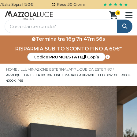
★ ★ ★ ★ ★
lia Sopra I 150€
Reso 30 Giorni
0
Cerca
Termina tra
16g 7h 47m 56s
RISPARMIA SUBITO SCONTO FINO A 60€*
Codice:
PROMOESTATE
Copia
HOME
ILLUMINAZIONE ESTERNA
APPLIQUE DA ESTERNO
APPLIQUE DA ESTERNO TOP LIGHT MADRID ANTRACITE LED 10W CCT 3000K
4000K IP65