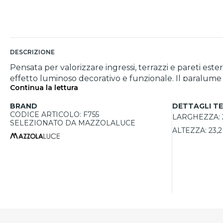
DESCRIZIONE
Pensata per valorizzare ingressi, terrazzi e pareti est
effetto luminoso decorativo e funzionale. Il paralume p
Continua la lettura
lampadina E27 non inclusa, è indicata per illuminare 
BRAND
DETTAGLI TE
CODICE ARTICOLO: F755
LARGHEZZA:
SELEZIONATO DA MAZZOLALUCE
ALTEZZA:
23,