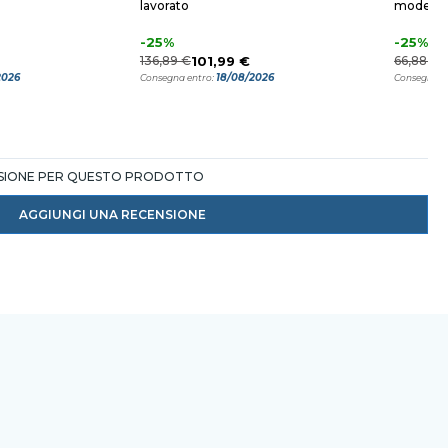
lavorato
modern
-25%
-25%
136,89 €
101,99 €
66,88 €
4
2026
18/08/2026
Consegna entro:
Consegna e
NSIONE PER QUESTO PRODOTTO
AGGIUNGI UNA RECENSIONE