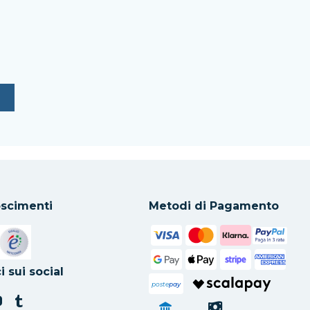
scimenti
Metodi di Pagamento
in una nuova scheda
Si apre in una nuova scheda
i sui social
poste
pay