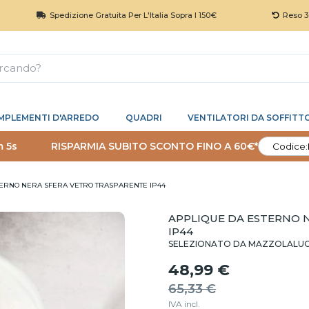
Spedizione Gratuita Per L'Italia Sopra I 150€
Reso 30 Giorni
MPLEMENTI D'ARREDO
QUADRI
VENTILATORI DA SOFFITT
m 4s
RISPARMIA SUBITO SCONTO FINO A 60€*
Codice:
ERNO NERA SFERA VETRO TRASPARENTE IP44
APPLIQUE DA ESTERNO 
IP44
SELEZIONATO DA MAZZOLALU
48,99 €
65,33 €
IVA incl.