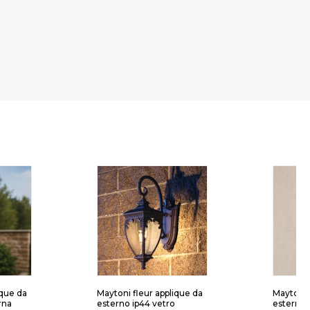
ique da
Maytoni fleur applique da
Maytoni 
rna
esterno ip44 vetro
esterno 