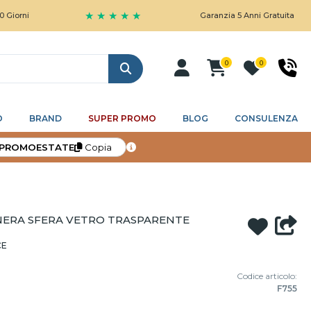
★ ★ ★ ★ ★
Garanzia 5 Anni Gratuita
0
0
Cerca
O
BRAND
SUPER PROMO
BLOG
CONSULENZA
PROMOESTATE
Copia
NERA SFERA VETRO TRASPARENTE
CE
Codice articolo:
F755