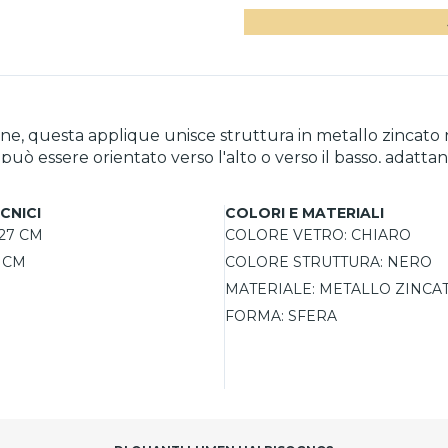
erne, questa applique unisce struttura in metallo zincato n
uò essere orientato verso l'alto o verso il basso, adattan
zone outdoor grazie alla protezione IP44.
CNICI
COLORI E MATERIALI
27 CM
COLORE VETRO:
CHIARO
2 CM
COLORE STRUTTURA:
NERO
MATERIALE:
METALLO ZINCAT
FORMA:
SFERA