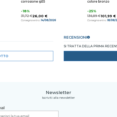
corrosione ip55
colore bronzo
-18%
-25%
31,72 €
26,00 €
136,89 €
101,99 €
14/08/2026
18/08/
Consegna entro:
Consegna entro:
RECENSIONI
SI TRATTA DELLA PRIMA RECE
OTTO
Newsletter
Iscriviti alla newsletter
ail