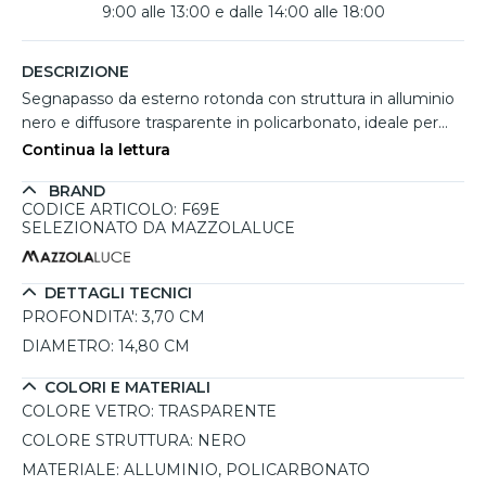
9:00 alle 13:00 e dalle 14:00 alle 18:00
DESCRIZIONE
Segnapasso da esterno rotonda con struttura in alluminio
nero e diffusore trasparente in policarbonato, ideale per
valorizzare ingressi, terrazzi e facciate con una luce
Continua la lettura
funzionale e discreta. Il profilo compatto da 14,80 cm di
BRAND
diametro e 3,70 cm di profondità resta vicino alla parete,
CODICE ARTICOLO: F69E
mentre il LED incluso offre 520 lumen e temperatura
SELEZIONATO DA MAZZOLALUCE
selezionabile tra 3000K, 4000K, 5000K e 6500K. La
protezione IP65 la rende adatta all'uso esterno contro
polvere e spruzzi d'acqua.
DETTAGLI TECNICI
PROFONDITA':
3,70 CM
DIAMETRO:
14,80 CM
COLORI E MATERIALI
COLORE VETRO:
TRASPARENTE
COLORE STRUTTURA:
NERO
MATERIALE:
ALLUMINIO, POLICARBONATO