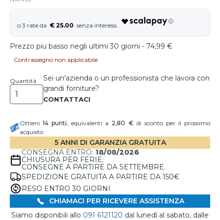
€ 25.00
Prezzo piu basso negli ultimi 30 giorni - 74,99 €
Contrassegno non applicabile
Sei un'azienda o un professionista che lavora con
Quantità
grandi forniture?
Ottieni
14
punti
, equivalenti a
2,80 €
di sconto per il prossimo
acquisto
5 ANNI DI GARANZIA GRATUITA
CONSEGNA ENTRO:
18/08/2026
CHIUSURA PER FERIE:
CONSEGNE A PARTIRE DA SETTEMBRE.
SPEDIZIONE GRATUITA A PARTIRE DA 150€
RESO ENTRO 30 GIORNI
CHIAMACI PER RICEVERE ASSISTENZA
Siamo disponibili allo
091 6121120
dal lunedì al sabato, dalle