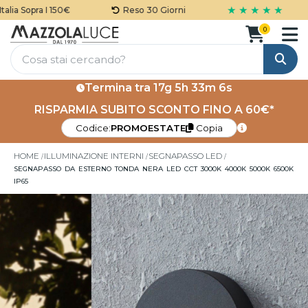
★ ★ ★ ★ ★
lia Sopra I 150€
Reso 30 Giorni
0
Cerca
Termina tra
17g 5h 33m 5s
RISPARMIA SUBITO SCONTO FINO A 60€*
Codice:
PROMOESTATE
Copia
HOME
ILLUMINAZIONE INTERNI
SEGNAPASSO LED
SEGNAPASSO DA ESTERNO TONDA NERA LED CCT 3000K 4000K 5000K 6500K
IP65