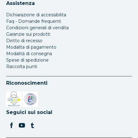
Assistenza
Dichiarazione di accessibilita
Faq - Domande frequenti
Condizioni generali di vendita
Garanzie sui prodotti
Diritto di recesso
Modalita di pagamento
Modalità di consegna
Spese di spedizione
Raccolta punti
Riconoscimenti
Si apre in una nuova scheda
Si apre in una nuova scheda
Seguici sui social