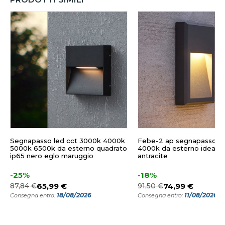
Segnapasso led cct 3000k 4000k
Febe-2 ap segnapasso l
5000k 6500k da esterno quadrato
4000k da esterno ideal lu
ip65 nero eglo maruggio
antracite
-25%
-18%
87,84 €
65,99 €
91,50 €
74,99 €
18/08/2026
11/08/2026
Consegna entro:
Consegna entro: