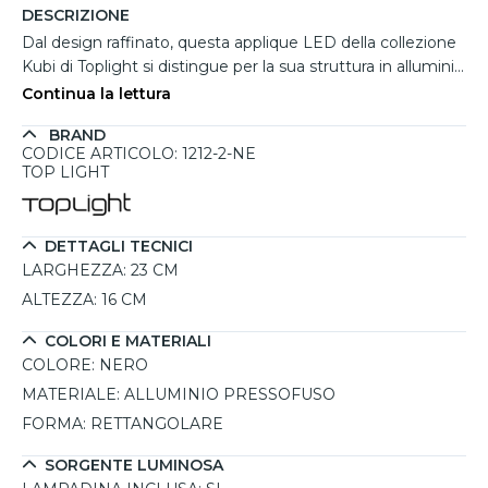
DESCRIZIONE
Dal design raffinato, questa applique LED della collezione
Kubi di Toplight si distingue per la sua struttura in alluminio
pressofuso verniciato nero, una scelta ideale per ambienti
Continua la lettura
moderni e minimalisti. Il diffusore satinato diffonde una
BRAND
luce uniforme e piacevole, perfetta per valorizzare pareti
CODICE ARTICOLO: 1212-2-NE
di soggiorni, ingressi o zone di lavoro. Grazie alla testa
TOP LIGHT
orientabile fino a 350°, permette di direzionare
l’illuminazione in base alle necessità, garantendo versatilità
e comfort visivo. La tecnologia LED integrata da 19W
DETTAGLI TECNICI
assicura un’elevata efficienza luminosa, con la possibilità di
LARGHEZZA:
23 CM
scegliere tra due temperature di colore, 3000K e 4000K,
ALTEZZA:
16 CM
regolabili tramite switch posizionato alla base.
Un'illuminazione di qualità combinata a un’estetica pulita e
COLORI E MATERIALI
moderna rende questa applique nera una soluzione
COLORE:
NERO
perfetta per chi desidera funzionalità ed eleganza in un
MATERIALE:
ALLUMINIO PRESSOFUSO
unico prodotto.
FORMA:
RETTANGOLARE
SORGENTE LUMINOSA