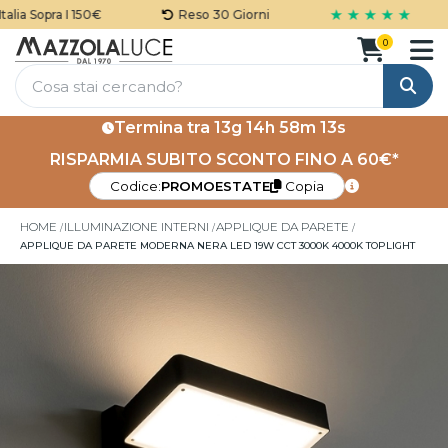
★ ★ ★ ★ ★
ia Sopra I 150€
Reso 30 Giorni
0
Cerca
Termina tra
13g 14h 58m 12s
RISPARMIA SUBITO SCONTO FINO A 60€*
Codice:
PROMOESTATE
Copia
HOME
ILLUMINAZIONE INTERNI
APPLIQUE DA PARETE
APPLIQUE DA PARETE MODERNA NERA LED 19W CCT 3000K 4000K TOPLIGHT