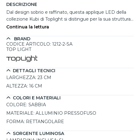
DESCRIZIONE
Dal design sobrio e raffinato, questa applique LED della
collezione Kubi di Toplight si distingue per la sua struttura
in alluminio pressofuso verniciata in color sabbia, una
Continua la lettura
tonalità calda e versatile che si adatta perfettamente ad
BRAND
ambienti moderni e minimalisti. Il diffusore satinato
CODICE ARTICOLO: 1212-2-SA
assicura una distribuzione uniforme della luce, rendendola
TOP LIGHT
ideale per illuminare ingressi, corridoi o zone living con stile
ed efficienza. Grazie alla sua testa orientabile fino a 350°,
consente di regolare l’illuminazione secondo le necessità.
DETTAGLI TECNICI
Il LED integrato da 19W offre un'ottima resa luminosa con
LARGHEZZA:
23 CM
la possibilità di scegliere tra due temperature colore,
ALTEZZA:
16 CM
3000K e 4000K, regolabili tramite uno switch discreto
posizionato alla base. Una soluzione elegante e funzionale
COLORI E MATERIALI
per valorizzare ogni spazio con un'illuminazione moderna
COLORE:
SABBIA
ed efficace.
MATERIALE:
ALLUMINIO PRESSOFUSO
FORMA:
RETTANGOLARE
SORGENTE LUMINOSA