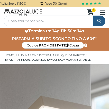
★ ★ ★ ★ ★
lia Sopra I 150€
Reso 30 Giorni
0
Cerca
Termina tra
14g 11h 30m 14s
RISPARMIA SUBITO SCONTO FINO A 60€*
Codice:
PROMOESTATE
Copia
HOME
ILLUMINAZIONE INTERNI
APPLIQUE DA PARETE
TOPLIGHT APPLIQUE SABBIA LED 19W CCT 3000K 4000K ORIENTABILE