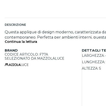
DESCRIZIONE
Questa applique di design moderno, caratterizzata da u
contemporaneo. Perfetta per ambienti interni, questa
Continua la lettura
raffinatezza. La struttura in legno offre una finitura na
utilizzare lampadine dimmerabili, puoi facilmente rego
BRAND
DETTAGLI TE
CODICE ARTICOLO: F77A
LARGHEZZA:
SELEZIONATO DA MAZZOLALUCE
LUNGHEZZA:
ALTEZZA:
5