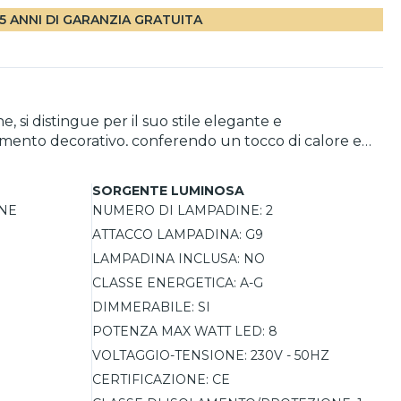
5 ANNI DI GARANZIA GRATUITA
si distingue per il suo stile elegante e
emento decorativo, conferendo un tocco di calore e
one diffusa e accogliente. Grazie alla possibilità di
r ogni occasione.
SORGENTE LUMINOSA
NE
NUMERO DI LAMPADINE:
2
ATTACCO LAMPADINA:
G9
LAMPADINA INCLUSA:
NO
CLASSE ENERGETICA:
A-G
DIMMERABILE:
SI
POTENZA MAX WATT LED:
8
VOLTAGGIO-TENSIONE:
230V - 50HZ
CERTIFICAZIONE:
CE