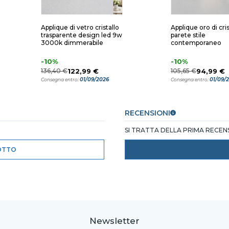
Applique di vetro cristallo
Applique oro di cris
trasparente design led 9w
parete stile
3000k dimmerabile
contemporaneo
-10%
-10%
136,40 €
122,99 €
105,65 €
94,99 €
01/09/2026
01/09/
Consegna entro:
Consegna entro:
RECENSIONI
SI TRATTA DELLA PRIMA RECE
OTTO
Newsletter