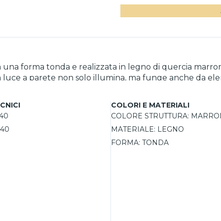
na forma tonda e realizzata in legno di quercia marrone, 
 luce a parete non solo illumina, ma funge anche da el
turale, mentre il motivo a strisce garantisce un'illuminazi
lare l'intensità della luce, creando l'atmosfera ideale pe
CNICI
COLORI E MATERIALI
40
COLORE STRUTTURA:
MARRO
40
MATERIALE:
LEGNO
FORMA:
TONDA