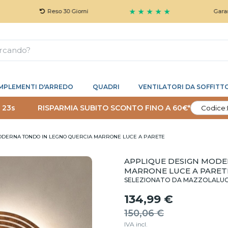
★ ★ ★ ★ ★
Reso 30 Giorni
Garanzia 5 Ann
MPLEMENTI D'ARREDO
QUADRI
VENTILATORI DA SOFFITT
 22s
RISPARMIA SUBITO SCONTO FINO A 60€*
Codice:
ODERNA TONDO IN LEGNO QUERCIA MARRONE LUCE A PARETE
APPLIQUE DESIGN MODE
MARRONE LUCE A PARET
SELEZIONATO DA MAZZOLALU
134,99 €
150,06 €
IVA incl.