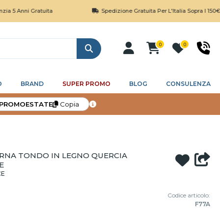
i Gratuita
Spedizione Gratuita Per L'Italia Sopra I 150€
0
0
Cerca
O
BRAND
SUPER PROMO
BLOG
CONSULENZA
PROMOESTATE
Copia
RNA TONDO IN LEGNO QUERCIA
E
CE
Codice articolo:
F77A