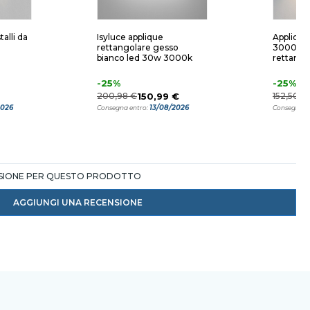
talli da
Isyluce applique
Applique
rettangolare gesso
3000k g
bianco led 30w 3000k
rettango
-25%
-25%
200,98 €
150,99 €
152,50 €
2026
13/08/2026
Consegna entro:
Consegna e
NSIONE PER QUESTO PRODOTTO
AGGIUNGI UNA RECENSIONE