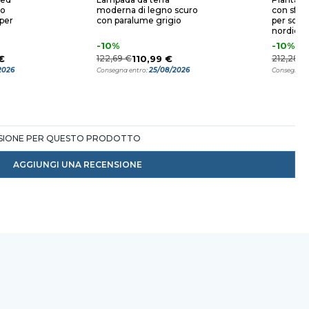
moderna di legno scuro
con sfere
 per
con paralume grigio
per sogg
nordico
-10%
-10%
€
122,69 €
110,99 €
212,28 €
2026
25/08/2026
Consegna entro:
Consegna e
NSIONE PER QUESTO PRODOTTO
AGGIUNGI UNA RECENSIONE