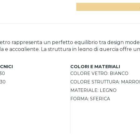
etro rappresenta un perfetto equilibrio tra design moder
a e accogliente. La struttura in legno di quercia offre un
vole. Grazie alla sua versatilità, questa lampada si integra
e l'illuminazione secondo le esigenze, rendendola un'ott
CNICI
COLORI E MATERIALI
30
COLORE VETRO:
BIANCO
30
COLORE STRUTTURA:
MARRO
MATERIALE:
LEGNO
FORMA:
SFERICA