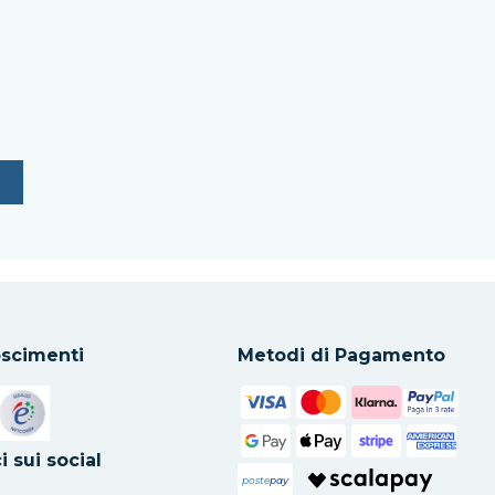
scimenti
Metodi di Pagamento
in una nuova scheda
Si apre in una nuova scheda
i sui social
poste
pay