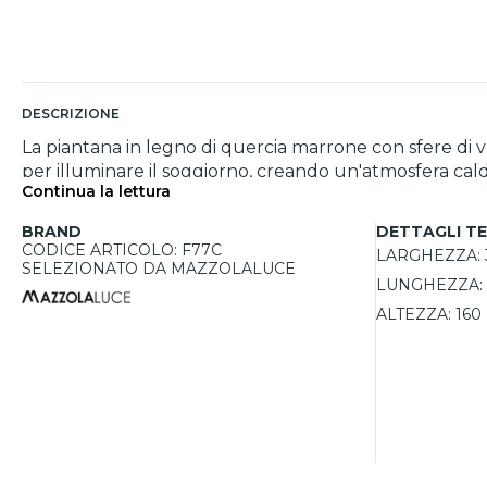
DESCRIZIONE
La piantana in legno di quercia marrone con sfere di v
per illuminare il soggiorno, creando un'atmosfera cald
Continua la lettura
permettono di diffondere la luce in modo morbido e piace
utilizzare lampadine dimmerabili consente di adattar
BRAND
DETTAGLI TE
CODICE ARTICOLO: F77C
LARGHEZZA:
SELEZIONATO DA MAZZOLALUCE
LUNGHEZZA:
ALTEZZA:
160