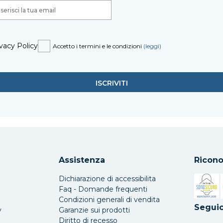
vacy Policy
Accetto i termini e le condizioni
(leggi)
Assistenza
Ricono
Dichiarazione di accessibilita
Faq - Domande frequenti
Condizioni generali di vendita
Si apre 
Seguic
y
Garanzie sui prodotti
Diritto di recesso