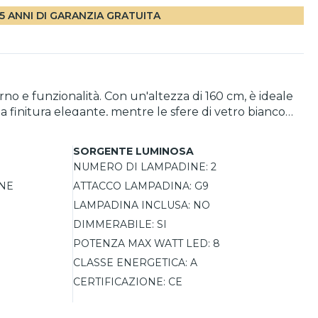
5 ANNI DI GARANZIA GRATUITA
no e funzionalità. Con un'altezza di 160 cm, è ideale
a finitura elegante, mentre le sfere di vetro bianco
 facilmente in vari stili d'arredo. La possibilità di
ima scelta per ogni momento della giornata.
SORGENTE LUMINOSA
NUMERO DI LAMPADINE:
2
NE
ATTACCO LAMPADINA:
G9
LAMPADINA INCLUSA:
NO
DIMMERABILE:
SI
POTENZA MAX WATT LED:
8
CLASSE ENERGETICA:
A
CERTIFICAZIONE:
CE