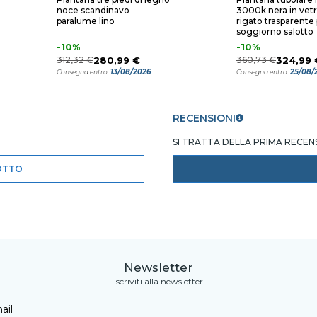
noce scandinavo
3000k nera in vetro
paralume lino
rigato trasparente
soggiorno salotto
-10%
-10%
312,32 €
280,99 €
360,73 €
324,99 
13/08/2026
25/08/
Consegna entro:
Consegna entro:
RECENSIONI
SI TRATTA DELLA PRIMA RECE
OTTO
Newsletter
Iscriviti alla newsletter
ail