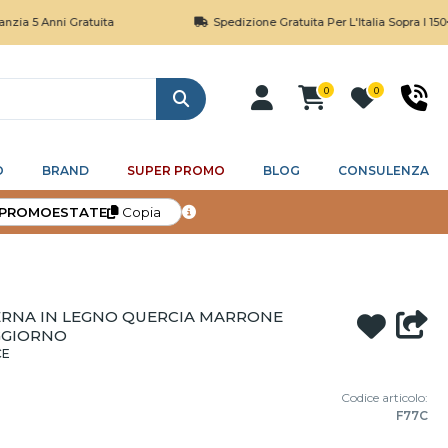
ni Gratuita
Spedizione Gratuita Per L'Italia Sopra I 150€
0
0
Cerca
O
BRAND
SUPER PROMO
BLOG
CONSULENZA
PROMOESTATE
Copia
RNA IN LEGNO QUERCIA MARRONE
GGIORNO
CE
Codice articolo:
F77C