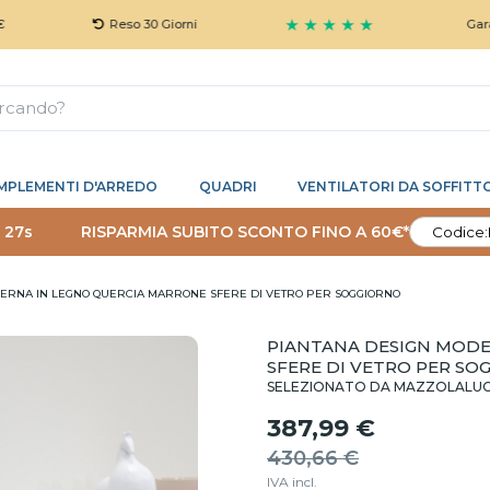
★ ★ ★ ★ ★
Reso 30 Giorni
Garanzia 5 An
MPLEMENTI D'ARREDO
QUADRI
VENTILATORI DA SOFFITT
 26s
RISPARMIA SUBITO SCONTO FINO A 60€*
Codice:
ERNA IN LEGNO QUERCIA MARRONE SFERE DI VETRO PER SOGGIORNO
PIANTANA DESIGN MODE
SFERE DI VETRO PER SO
SELEZIONATO DA MAZZOLALU
387,99 €
430,66 €
IVA incl.