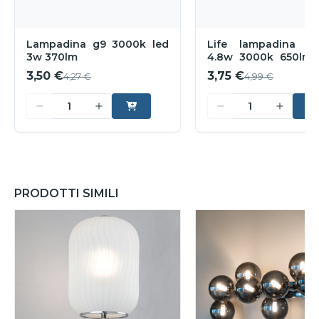
Lampadina g9 3000k led
Life lampadina l
3w 370lm
4.8w 3000k 650lm o
300
3,50 €
3,75 €
4,27 €
4,99 €
PRODOTTI SIMILI