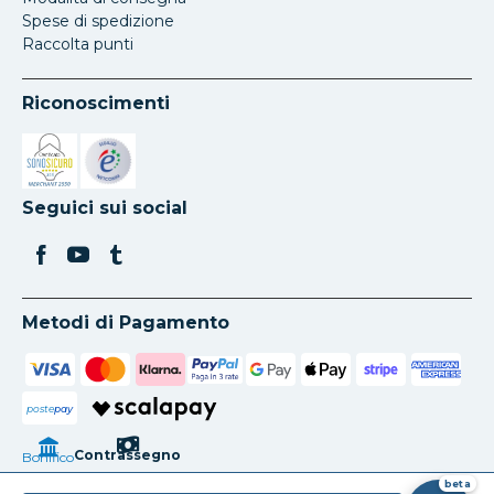
Spese di spedizione
Raccolta punti
Riconoscimenti
Si apre in una nuova scheda
Si apre in una nuova scheda
Seguici sui social
Metodi di Pagamento
poste
pay
Contrassegno
Bonifico
beta