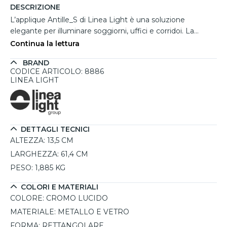
DESCRIZIONE
L’applique Antille_S di Linea Light è una soluzione
elegante per illuminare soggiorni, uffici e corridoi. La
struttura in vetro trasparente con bordo sabbiato e
Continua la lettura
metallo cromo lucido dona un tocco moderno e raffinato.
BRAND
Dotata di LED integrato da 28W, emette una luce bianca
CODICE ARTICOLO: 8886
calda da 3000K con un flusso luminoso di 3363 lumen
LINEA LIGHT
(sorgente) e 2912 lumen (effettivo). L’ottica diffusa a 180°
assicura un’illuminazione uniforme, mentre il CRI 90
garantisce una perfetta resa cromatica.
DETTAGLI TECNICI
ALTEZZA:
13,5 CM
LARGHEZZA:
61,4 CM
PESO:
1,885 KG
COLORI E MATERIALI
COLORE:
CROMO LUCIDO
MATERIALE:
METALLO E VETRO
FORMA:
RETTANGOLARE