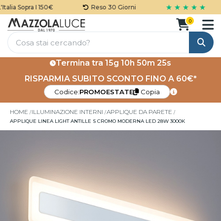
★ ★ ★ ★ ★
lia Sopra I 150€
Reso 30 Giorni
0
Cerca
Termina tra
15g 10h 50m 25s
RISPARMIA SUBITO SCONTO FINO A 60€*
Codice:
PROMOESTATE
Copia
HOME
ILLUMINAZIONE INTERNI
APPLIQUE DA PARETE
APPLIQUE LINEA LIGHT ANTILLE S CROMO MODERNA LED 28W 3000K