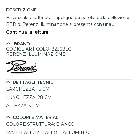
DESCRIZIONE
Essenziale e raffinata, l’applique da parete della collezione
BED di Perenz Illuminazione si presenta con una
silhouette moderna a forma di mensola, ideale per
Continua la lettura
camere da letto dal gusto contemporaneo. Grazie alla
BRAND
doppia emissione luminosa, diffonde luce sia verso l’alto
CODICE ARTICOLO: 8236BLC
che verso il basso, creando un’atmosfera calda e
PERENZ ILLUMINAZIONE
accogliente. La struttura in metallo e alluminio verniciato a
polvere è abbinata a diffusori con riflettori
antiabbagliamento, garantendo comfort visivo con un
valore UGR<19. La luce LED integrata da 8W + 8W, con
DETTAGLI TECNICI
tonalità calda a 3000K e CRI elevato (?90), offre
LARGHEZZA:
15 CM
prestazioni elevate in termini di resa cromatica e durata,
LUNGHEZZA:
28 CM
rendendola una scelta funzionale e decorativa.
ALTEZZA:
3 CM
COLORI E MATERIALI
COLORE STRUTTURA:
BIANCO
MATERIALE:
METALLO E ALLUMINIO