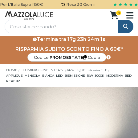
★ ★ ★ ★ ★
 L'Italia Sopra I 150€
Reso 30 Giorni
0
Cerca
Termina tra
17g 23h 24m 1s
RISPARMIA SUBITO SCONTO FINO A 60€*
Codice:
PROMOESTATE
Copia
HOME
ILLUMINAZIONE INTERNI
APPLIQUE DA PARETE
APPLIQUE MENSOLA BIANCA LED BIEMISSIONE 16W 3000K MODERNA BED
PERENZ