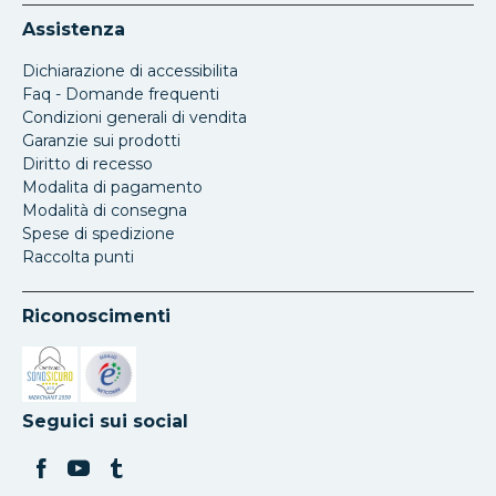
Assistenza
Dichiarazione di accessibilita
Faq - Domande frequenti
Condizioni generali di vendita
Garanzie sui prodotti
Diritto di recesso
Modalita di pagamento
Modalità di consegna
Spese di spedizione
Raccolta punti
Riconoscimenti
Si apre in una nuova scheda
Si apre in una nuova scheda
Seguici sui social