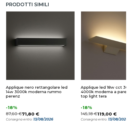
PRODOTTI SIMILI
Applique nero rettangolare led
Applique led 18w cct 300
14w 3000k moderna rummo
4000k moderna a parete 
perenz
top light tera
-18%
-18%
87,60 €
71,80 €
145,18 €
119,00 €
13/08/2026
13/08/2026
Consegna entro:
Consegna entro: