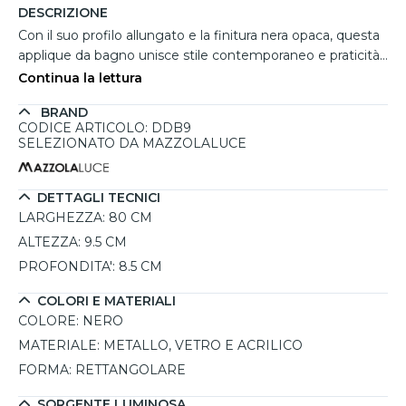
DESCRIZIONE
Con il suo profilo allungato e la finitura nera opaca, questa
applique da bagno unisce stile contemporaneo e praticità
luminosa. Il corpo in metallo nero ospita un diffusore
Continua la lettura
cilindrico in acrilico bianco, che crea un’illuminazione
BRAND
uniforme e calda. Il LED integrato da 16W, con una
CODICE ARTICOLO: DDB9
temperatura colore di 3000K, garantisce una luce
SELEZIONATO DA MAZZOLALUCE
funzionale ma avvolgente, perfetta per essere posizionata
sopra specchi di ampie dimensioni. Lunga 80 cm e dotata
di protezione IP44, è ideale per l’uso in ambienti umidi,
DETTAGLI TECNICI
offrendo un perfetto equilibrio tra efficienza, design e
LARGHEZZA:
80 CM
sicurezza.
ALTEZZA:
9.5 CM
PROFONDITA':
8.5 CM
COLORI E MATERIALI
COLORE:
NERO
MATERIALE:
METALLO, VETRO E ACRILICO
FORMA:
RETTANGOLARE
SORGENTE LUMINOSA