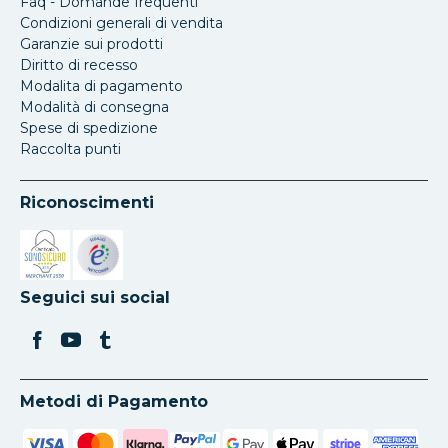
Faq - Domande frequenti
Condizioni generali di vendita
Garanzie sui prodotti
Diritto di recesso
Modalita di pagamento
Modalità di consegna
Spese di spedizione
Raccolta punti
Riconoscimenti
Si apre in una nuova scheda
Si apre in una nuova scheda
Seguici sui social
Metodi di Pagamento