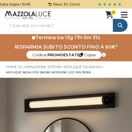
★ ★ ★ ★ ★
lia Sopra I 150€
Reso 30 Giorni
0
Cerca
Termina tra
13g 17h 0m 30s
RISPARMIA SUBITO SCONTO FINO A 60€*
Codice:
PROMOESTATE
Copia
HOME
ILLUMINAZIONE INTERNI
APPLIQUE DA BAGNO
APPLIQUE NERA PER BAGNO MODERNO LED 16W 3000K