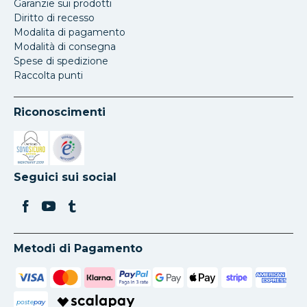
Garanzie sui prodotti
Diritto di recesso
Modalita di pagamento
Modalità di consegna
Spese di spedizione
Raccolta punti
Riconoscimenti
Si apre in una nuova scheda
Si apre in una nuova scheda
Seguici sui social
Metodi di Pagamento
poste
pay