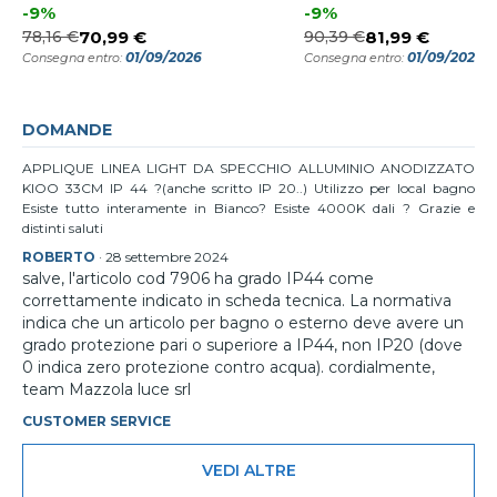
-9%
-9%
78,16 €
70,99 €
90,39 €
81,99 €
01/09/2026
01/09/2026
Consegna entro:
Consegna entro:
DOMANDE
APPLIQUE LINEA LIGHT DA SPECCHIO ALLUMINIO ANODIZZATO
KIOO 33CM IP 44 ?(anche scritto IP 20..) Utilizzo per local bagno
Esiste tutto interamente in Bianco? Esiste 4000K dali ? Grazie e
distinti saluti
ROBERTO
·
28 settembre 2024
salve, l'articolo cod 7906 ha grado IP44 come
correttamente indicato in scheda tecnica. La normativa
indica che un articolo per bagno o esterno deve avere un
grado protezione pari o superiore a IP44, non IP20 (dove
0 indica zero protezione contro acqua). cordialmente,
team Mazzola luce srl
CUSTOMER SERVICE
VEDI ALTRE