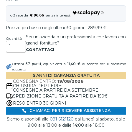
€ 96.66
Prezzo piu basso negli ultimi 30 giorni - 289,99 €
Sei un'azienda o un professionista che lavora con
Quantità
grandi forniture?
Ottieni
57
punti
, equivalenti a
11,40 €
di sconto per il prossimo
acquisto
5 ANNI DI GARANZIA GRATUITA
CONSEGNA ENTRO:
19/08/2026
CHIUSURA PER FERIE:
CONSEGNE A PARTIRE DA SETTEMBRE.
SPEDIZIONE GRATUITA A PARTIRE DA 150€
RESO ENTRO 30 GIORNI
CHIAMACI PER RICEVERE ASSISTENZA
Siamo disponibili allo
091 6121120
dal lunedì al sabato, dalle
9:00 alle 13:00 e dalle 14:00 alle 18:00