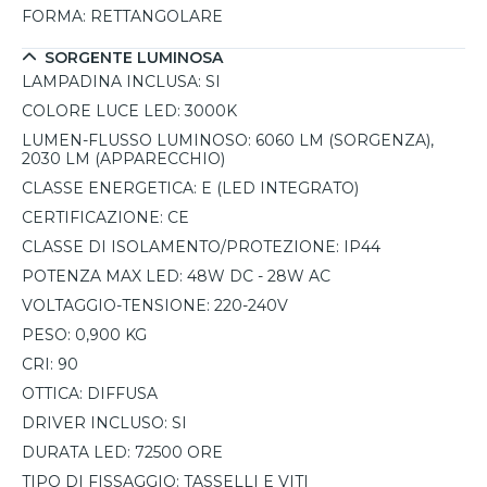
affidabile e di lunga durata per l’illuminazione domestica e
FORMA:
RETTANGOLARE
professionale.
SORGENTE LUMINOSA
LAMPADINA INCLUSA:
SI
COLORE LUCE LED:
3000K
LUMEN-FLUSSO LUMINOSO:
6060 LM (SORGENZA),
2030 LM (APPARECCHIO)
CLASSE ENERGETICA:
E (LED INTEGRATO)
CERTIFICAZIONE:
CE
CLASSE DI ISOLAMENTO/PROTEZIONE:
IP44
POTENZA MAX LED:
48W DC - 28W AC
VOLTAGGIO-TENSIONE:
220-240V
PESO:
0,900 KG
CRI:
90
OTTICA:
DIFFUSA
DRIVER INCLUSO:
SI
DURATA LED:
72500 ORE
TIPO DI FISSAGGIO:
TASSELLI E VITI