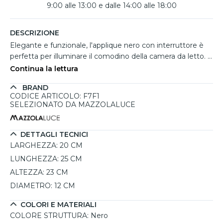
9:00 alle 13:00 e dalle 14:00 alle 18:00
DESCRIZIONE
Elegante e funzionale, l'applique nero con interruttore è
perfetta per illuminare il comodino della camera da letto. Il
design classico e scandinavo si sposa bene con vari stili di
Continua la lettura
arredamento, mentre il suo paralume in tessuto nero
BRAND
diffonde una luce calda e accogliente. Grazie alla possibilità
CODICE ARTICOLO: F7F1
di regolare l'angolo di illuminazione, puoi personalizzare
SELEZIONATO DA MAZZOLALUCE
l'atmosfera della tua stanza. Realizzata in acciaio verniciato
e plastica, questa lampada offre durabilità e praticità, con
un interruttore integrato per un facile utilizzo. La potenza
DETTAGLI TECNICI
massima e l'illuminazione dipendono dalla lampadina
LARGHEZZA:
20 CM
scelta, permettendo così di adattarla alle tue esigenze.
LUNGHEZZA:
25 CM
ALTEZZA:
23 CM
DIAMETRO:
12 CM
COLORI E MATERIALI
COLORE STRUTTURA:
Nero