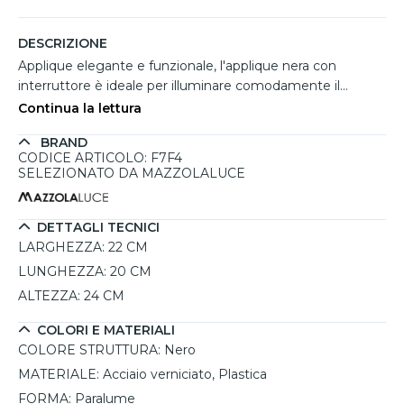
DESCRIZIONE
Applique elegante e funzionale, l'applique nera con
interruttore è ideale per illuminare comodamente il
comodino in camera da letto. Realizzata in acciaio
Continua la lettura
verniciato e plastica, la lampada presenta un paralume in
BRAND
tessuto che emana una luce calda e accogliente, perfetta
CODICE ARTICOLO: F7F4
per creare un'atmosfera rilassante. Questa lampada da
SELEZIONATO DA MAZZOLALUCE
parete è dotata di un interruttore facilmente accessibile,
consentendo di accendere e spegnere la luce senza
alzarsi dal letto. Con un design minimalista, si inserisce
DETTAGLI TECNICI
armoniosamente in vari stili d'arredo. Non include la
LARGHEZZA:
22 CM
lampadina, permettendo di scegliere liberamente la
LUNGHEZZA:
20 CM
potenza e il colore della luce.
ALTEZZA:
24 CM
COLORI E MATERIALI
COLORE STRUTTURA:
Nero
MATERIALE:
Acciaio verniciato, Plastica
FORMA:
Paralume