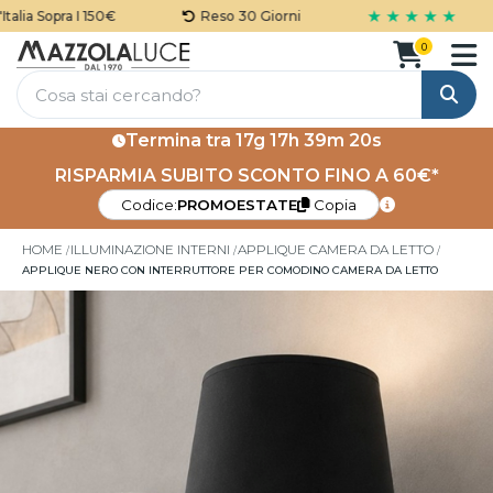
★ ★ ★ ★ ★
lia Sopra I 150€
Reso 30 Giorni
0
Cerca
Termina tra
17g 17h 39m 19s
RISPARMIA SUBITO SCONTO FINO A 60€*
Codice:
PROMOESTATE
Copia
HOME
ILLUMINAZIONE INTERNI
APPLIQUE CAMERA DA LETTO
APPLIQUE NERO CON INTERRUTTORE PER COMODINO CAMERA DA LETTO