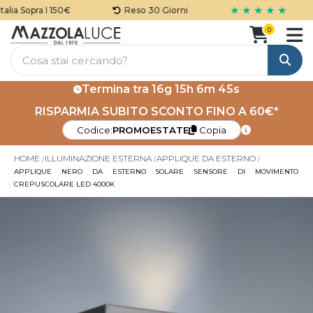
★ ★ ★ ★ ★
ia Sopra I 150€
Reso 30 Giorni
0
Cerca
Termina tra
16g 15h 6m 45s
RISPARMIA SUBITO SCONTO FINO A 60€*
Codice:
PROMOESTATE
Copia
HOME
ILLUMINAZIONE ESTERNA
APPLIQUE DA ESTERNO
APPLIQUE NERO DA ESTERNO SOLARE SENSORE DI MOVIMENTO
CREPUSCOLARE LED 4000K