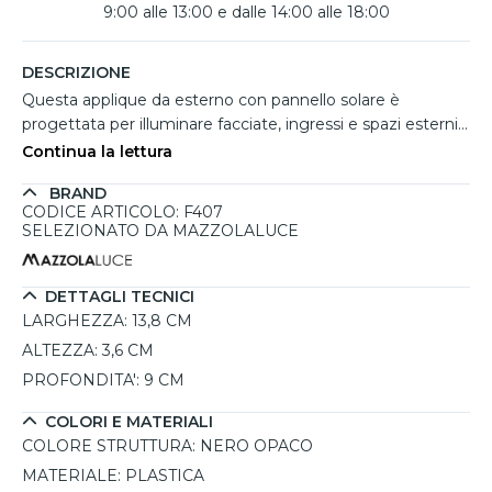
9:00 alle 13:00 e dalle 14:00 alle 18:00
DESCRIZIONE
Questa applique da esterno con pannello solare è
progettata per illuminare facciate, ingressi e spazi esterni
senza necessità di collegamenti elettrici. Il design
Continua la lettura
compatto in plastica nero opaco integra un pannello solare
BRAND
superiore che ricarica la batteria interna durante il giorno,
CODICE ARTICOLO: F407
garantendo un funzionamento autonomo ed efficiente. Il
SELEZIONATO DA MAZZOLALUCE
sensore crepuscolare attiva automaticamente la luce al
calare del buio, mentre il sensore di movimento accende
l'illuminazione quando rileva presenza. La luce diffusa
DETTAGLI TECNICI
verso l'alto e verso il basso crea un effetto luminoso
LARGHEZZA:
13,8 CM
decorativo sulla parete, migliorando visibilità e sicurezza.
ALTEZZA:
3,6 CM
Grazie alla protezione IP65 è adatta all'uso esterno anche
PROFONDITA':
9 CM
in condizioni atmosferiche variabili.
COLORI E MATERIALI
COLORE STRUTTURA:
NERO OPACO
MATERIALE:
PLASTICA