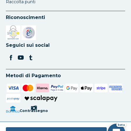
Raccolta punti
Riconoscimenti
Si apre in una nuova scheda
Si apre in una nuova scheda
Seguici sui social
Metodi di Pagamento
poste
pay
Contrassegno
Bonifico
beta