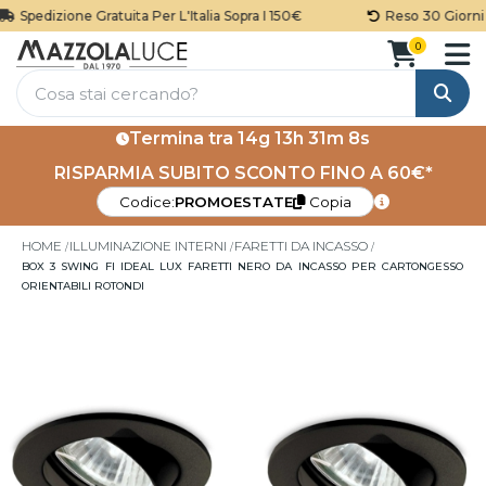
Spedizione Gratuita Per L'Italia Sopra I 150€
Reso 30 Giorni
0
Cerca
Termina tra
14g 13h 31m 7s
RISPARMIA SUBITO SCONTO FINO A 60€*
Codice:
PROMOESTATE
Copia
HOME
ILLUMINAZIONE INTERNI
FARETTI DA INCASSO
BOX 3 SWING FI IDEAL LUX FARETTI NERO DA INCASSO PER CARTONGESSO
ORIENTABILI ROTONDI