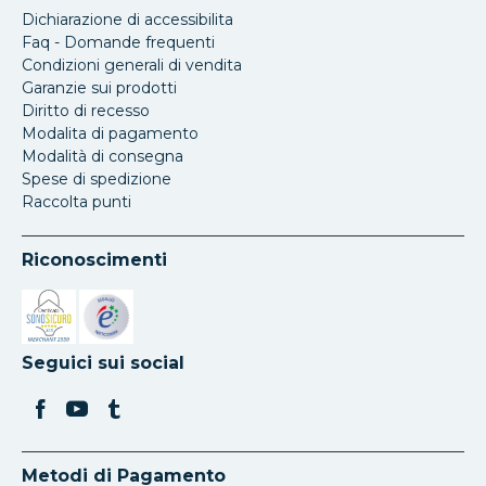
Dichiarazione di accessibilita
Faq - Domande frequenti
Condizioni generali di vendita
Garanzie sui prodotti
Diritto di recesso
Modalita di pagamento
Modalità di consegna
Spese di spedizione
Raccolta punti
Riconoscimenti
Si apre in una nuova scheda
Si apre in una nuova scheda
Seguici sui social
Metodi di Pagamento