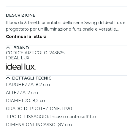
DESCRIZIONE
Il box da 3 faretti orientabili della serie Swing di Ideal Lux è
progettato per un’illuminazione funzionale e versatile,
perfetto per controsoffitti in cartongesso in ambienti
Continua la lettura
residenziali e commerciali. Ogni faretto, di forma rotonda,
BRAND
è realizzato in metallo nero satinato e dotato di una
CODICE ARTICOLO: 243825
parabola ottica orientabile per dirigere la luce secondo le
IDEAL LUX
esigenze. Con portalampada GU10, supporta lampadine
LED intercambiabili fino a 9W, acquistabili separatamente.
Facile da installare, si collega direttamente alla rete
DETTAGLI TECNICI
elettrica senza necessità di driver. Ideale per camere,
LARGHEZZA:
8,2 cm
salotti, cucine o uffici, offre un design moderno e una
ALTEZZA:
2 cm
distribuzione luminosa personalizzabile.
DIAMETRO:
8,2 cm
GRADO DI PROTEZIONE:
IP20
TIPO DI FISSAGGIO:
Incasso controsoffitto
DIMENSIONI INCASSO:
Ø7 cm