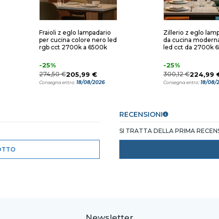
Fraioli z eglo lampadario
Zillerio z eglo lam
per cucina colore nero led
da cucina modern
rgb cct 2700k a 6500k
led cct da 2700k 
-25%
-25%
274,50 €
205,99 €
300,12 €
224,99 
18/08/2026
18/08/
Consegna entro:
Consegna entro:
RECENSIONI
SI TRATTA DELLA PRIMA RECE
OTTO
Newsletter