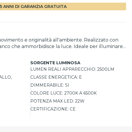
5 ANNI DI GARANZIA GRATUITA
ovimento e originalità all'ambiente. Realizzato con
anco che ammorbidisce la luce. Ideale per illuminare
e da 2700K a 6500K. Dotato di tecnologia smart, è
i potenza 22W.
SORGENTE LUMINOSA
LUMEN REALI APPARECCHIO:
2500LM
ALLO,
CLASSE ENERGETICA:
E
DIMMERABILE:
SI
COLORE LUCE:
2700K A 6500K
POTENZA MAX LED:
22W
CERTIFICAZIONE:
CE