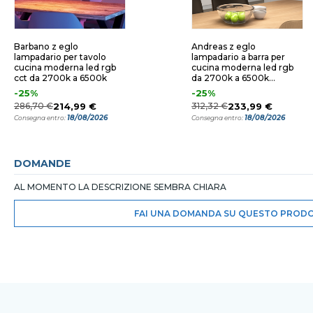
Barbano z eglo
Andreas z eglo
lampadario per tavolo
lampadario a barra per
cucina moderna led rgb
cucina moderna led rgb
cct da 2700k a 6500k
da 2700k a 6500k
controllo remoto app
-25%
-25%
286,70 €
214,99 €
312,32 €
233,99 €
18/08/2026
18/08/2026
Consegna entro:
Consegna entro:
DOMANDE
AL MOMENTO LA DESCRIZIONE SEMBRA CHIARA
FAI UNA DOMANDA SU QUESTO PROD