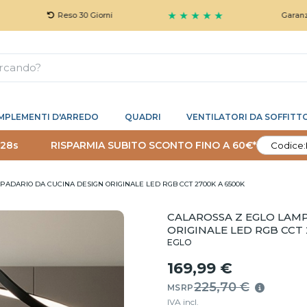
★ ★ ★ ★ ★
Reso 30 Giorni
Garanzia 5 Anni 
MPLEMENTI D'ARREDO
QUADRI
VENTILATORI DA SOFFITT
 27s
RISPARMIA SUBITO SCONTO FINO A 60€*
Codice:
PADARIO DA CUCINA DESIGN ORIGINALE LED RGB CCT 2700K A 6500K
CALAROSSA Z EGLO LAM
ORIGINALE LED RGB CCT 
EGLO
169,99 €
225,70 €
MSRP
IVA incl.