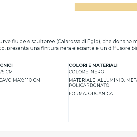
urve fluide e scultoree (Calarossa di Eglo), che donano m
o, presenta una finitura nera elegante e un diffusore bi
 2500 lumen, regolabile in intensità e temperatura color
r un comfort luminoso personalizzabile. LED RGB CCT d
CNICI
COLORI E MATERIALI
75 CM
COLORE:
NERO
CAVO MAX:
110 CM
MATERIALE:
ALLUMINIO, MET
POLICARBONATO
FORMA:
ORGANICA