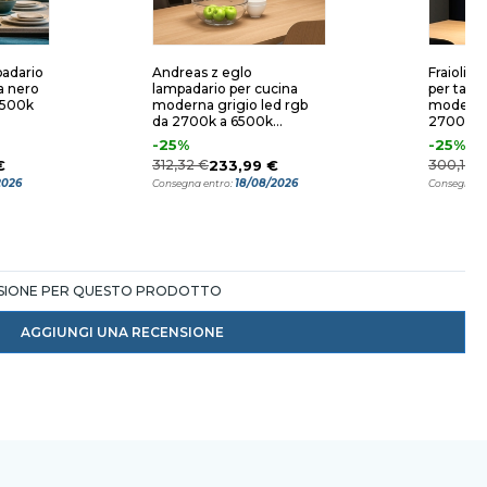
padario
Andreas z eglo
Fraioli z
a nero
lampadario per cucina
per tavo
6500k
moderna grigio led rgb
moderna 
da 2700k a 6500k
2700k a
controllo remoto app
-25%
-25%
€
312,32 €
233,99 €
300,12 €
2026
18/08/2026
Consegna entro:
Consegna e
NSIONE PER QUESTO PRODOTTO
AGGIUNGI UNA RECENSIONE