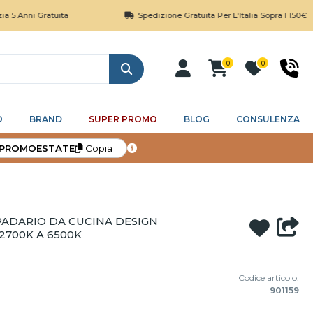
Gratuita
Spedizione Gratuita Per L'Italia Sopra I 150€
0
0
Cerca
O
BRAND
SUPER PROMO
BLOG
CONSULENZA
PROMOESTATE
Copia
PADARIO DA CUCINA DESIGN
2700K A 6500K
Codice articolo:
901159