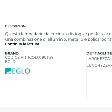
DESCRIZIONE
Questo lampadario da cucina si distingue per le sue c
una combinazione di alluminio, metallo e policarbonat
Continua la lettura
con stile tavoli o penisole, offre una luce potente da
controllabile tramite app, dimmer o telecomando, pe
BRAND
DETTAGLI TE
CODICE ARTICOLO: 901159
LARGHEZZA:
EGLO
LUNGHEZZA 