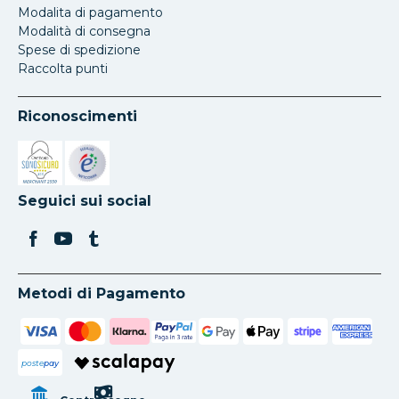
Modalita di pagamento
Modalità di consegna
Spese di spedizione
Raccolta punti
Riconoscimenti
Si apre in una nuova scheda
Si apre in una nuova scheda
Seguici sui social
Metodi di Pagamento
poste
pay