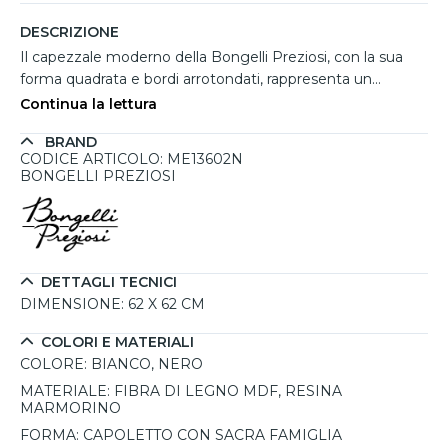
DESCRIZIONE
Il capezzale moderno della Bongelli Preziosi, con la sua
forma quadrata e bordi arrotondati, rappresenta un
elegante simbolo della Sacra Famiglia, perfetto per essere
Continua la lettura
appeso sopra la parete del letto matrimoniale. Realizzato
BRAND
completamente in Italia, è un capolavoro artigianale che
CODICE ARTICOLO: ME13602N
combina una base in fibra di legno MDF verniciata e
BONGELLI PREZIOSI
sagome religiose in resina marmorino. Questo capezzale,
dalla qualità impeccabile e dal prezzo competitivo,
rappresenta un'aggiunta raffinata e significativa per
qualsiasi camera da letto. Grazie alla garanzia di 5 anni
inclusa, è una scelta sicura e duratura. Facile da appendere
DETTAGLI TECNICI
con semplici chiodi, non richiede particolari accorgimenti,
DIMENSIONE:
62 X 62 CM
rendendolo pratico e versatile.
COLORI E MATERIALI
COLORE:
BIANCO, NERO
MATERIALE:
FIBRA DI LEGNO MDF, RESINA
MARMORINO
FORMA:
CAPOLETTO CON SACRA FAMIGLIA