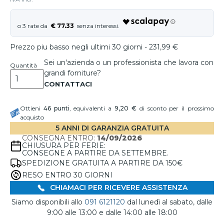
€ 77.33
Prezzo piu basso negli ultimi 30 giorni - 231,99 €
Sei un'azienda o un professionista che lavora con
Quantità
grandi forniture?
Ottieni
46
punti
, equivalenti a
9,20 €
di sconto per il prossimo
acquisto
5 ANNI DI GARANZIA GRATUITA
CONSEGNA ENTRO:
14/09/2026
CHIUSURA PER FERIE:
CONSEGNE A PARTIRE DA SETTEMBRE.
SPEDIZIONE GRATUITA A PARTIRE DA 150€
RESO ENTRO 30 GIORNI
CHIAMACI PER RICEVERE ASSISTENZA
Siamo disponibili allo
091 6121120
dal lunedì al sabato, dalle
9:00 alle 13:00 e dalle 14:00 alle 18:00