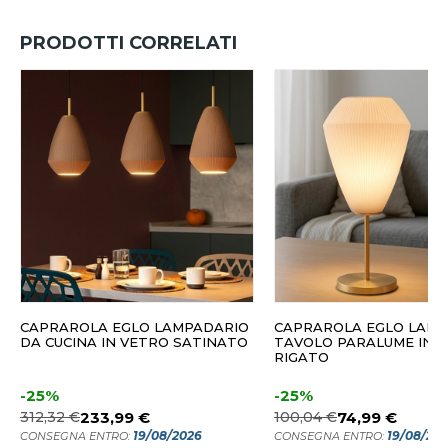
PRODOTTI CORRELATI
CAPRAROLA EGLO LAMPADARIO
CAPRAROLA EGLO LAM
DA CUCINA IN VETRO SATINATO
TAVOLO PARALUME IN 
RIGATO
-25%
-25%
312,32 €
233,99 €
100,04 €
74,99 €
19/08/2026
19/08/20
CONSEGNA ENTRO:
CONSEGNA ENTRO: