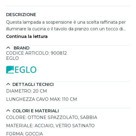
DESCRIZIONE
Questa lampada a sospensione è una scelta raffinata per
illuminare la cucina o il tavolo da pranzo con un tocco di
eleganza moderna (collezione Caprarola di Eglo). La
Continua la lettura
struttura in acciaio con finitura in ottone spazzolato
BRAND
conferisce pregio e resistenza, mentre il diffusore in vetro
CODICE ARTICOLO: 900812
satinato color sabbia ammorbidisce la luce creando
EGLO
un’atmosfera calda e accogliente. Con un diametro di 20
cm e cavo regolabile fino a 110 cm, si adatta facilmente a
diverse configurazioni, da sola o in composizione multipla.
Compatibile con attacco E27, supporta lampadine LED
DETTAGLI TECNICI
fino a 20W (non incluse).
DIAMETRO:
20 CM
LUNGHEZZA CAVO MAX:
110 CM
COLORI E MATERIALI
COLORE:
OTTONE SPAZZOLATO, SABBIA
MATERIALE:
ACCIAIO, VETRO SATINATO
FORMA:
GOCCIA