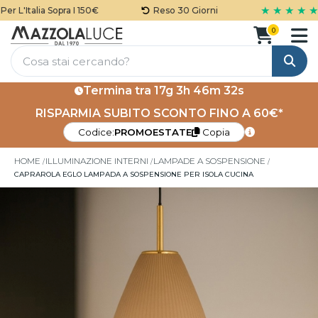
★ ★ ★ ★ ★
 L'Italia Sopra I 150€
Reso 30 Giorni
0
Cerca
Termina tra
17g 3h 46m 32s
RISPARMIA SUBITO SCONTO FINO A 60€*
Codice:
PROMOESTATE
Copia
HOME
ILLUMINAZIONE INTERNI
LAMPADE A SOSPENSIONE
CAPRAROLA EGLO LAMPADA A SOSPENSIONE PER ISOLA CUCINA