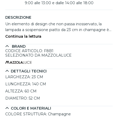
9:00 alle 13:00 e dalle 14:00 alle 18:00
DESCRIZIONE
Un elemento di design che non passa inosservato, la
lampada a sospensione piatto da 23 cm in champagne è
l’ideale per arricchire illuminare isola e penisola in cucina.
Continua la lettura
Realizzata con una struttura in acciaio verniciato, questo
BRAND
complemento d’arredo si distingue per la sua eleganza e
CODICE ARTICOLO: F8B1
versatilità. La finitura Kashmir conferisce un tocco di calore
SELEZIONATO DA MAZZOLALUCE
e modernità, perfetta per ambienti in stile loft o
contemporaneo. Con una potenza massima di 11W LED,
questa lampada è dimmerabile, permettendo di regolare
DETTAGLI TECNICI
l'intensità luminosa secondo le tue esigenze. La possibilità
LARGHEZZA:
23 CM
di regolare l'altezza la rende adatta a vari spazi,
LUNGHEZZA:
140 CM
garantendo un'illuminazione funzionale e accogliente.
ALTEZZA:
60 CM
DIAMETRO:
52 CM
COLORI E MATERIALI
COLORE STRUTTURA:
Champagne