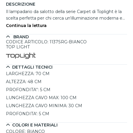
DESCRIZIONE
Il lampadario da salotto della serie Carpet di Toplight è la
scelta perfetta per chi cerca un'illuminazione moderna e
funzionale. Con la sua forma rettangolare e il design
Continua la lettura
minimalista, si integra perfettamente come lampadario
BRAND
moderno da salotto. Realizzato in metallo verniciato
CODICE ARTICOLO: 1137SRG-BIANCO
bianco, si distingue per una profondità ridotta di soli 5 cm e
TOP LIGHT
per l’illuminazione LED intercambiabile, che garantisce
un’ottima resa luminosa e facilità di manutenzione.
L’assenza di driver o alimentatori rende l’installazione
DETTAGLI TECNICI
semplice e diretta, mentre i cavi d’acciaio regolabili in
LARGHEZZA:
70 CM
altezza permettono di personalizzare la posizione. Il
ALTEZZA:
48 CM
rosone squadrato bianco completa l’estetica sobria e
PROFONDITA'':
5 CM
lineare. Una soluzione che rappresenta al meglio le
proposte per l’illuminazione per i salotti, coniugando
LUNGHEZZA CAVO MAX:
100 CM
estetica pulita, efficienza e un eccellente rapporto qualità
LUNGHEZZA CAVO MINIMA:
30 CM
prezzo.
PROFONDITA':
5 CM
COLORI E MATERIALI
COLORE:
BIANCO