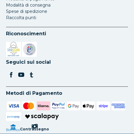
Modalità di consegna
Spese di spedizione
Raccolta punti
Riconoscimenti
Si apre in una nuova scheda
Si apre in una nuova scheda
Seguici sui social
Metodi di Pagamento
poste
pay
Contrassegno
Bonifico