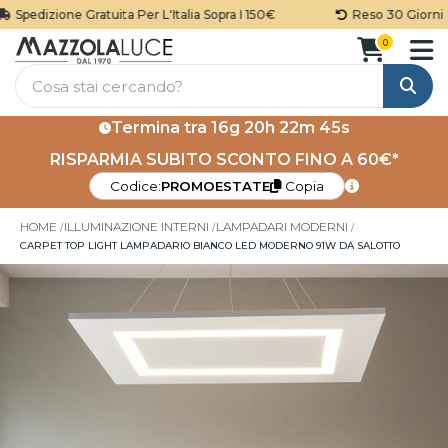
Spedizione Gratuita Per L'Italia Sopra I 150€
Reso 30 Giorni
0
Cerca
Termina tra
16g 20h 22m 44s
RISPARMIA SUBITO SCONTO FINO A 60€*
Codice:
PROMOESTATE
Copia
HOME
ILLUMINAZIONE INTERNI
LAMPADARI MODERNI
CARPET TOP LIGHT LAMPADARIO BIANCO LED MODERNO 91W DA SALOTTO