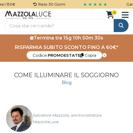
★ ★ ★ ★ ★
150€
Reso 30 Giorni
Garanzia 
0
Cerca
Termina tra
15g 10h 50m 29s
RISPARMIA SUBITO SCONTO FINO A 60€*
Codice:
PROMOESTATE
Copia
COME ILLUMINARE IL SOGGIORNO
Blog
Salvatore Mazzola, amministratore
MazzolaLuce