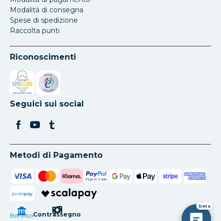
Modalità di consegna
Spese di spedizione
Raccolta punti
Riconoscimenti
Si apre in una nuova scheda
Si apre in una nuova scheda
Seguici sui social
Metodi di Pagamento
poste
pay
beta
Contrassegno
Bonifico