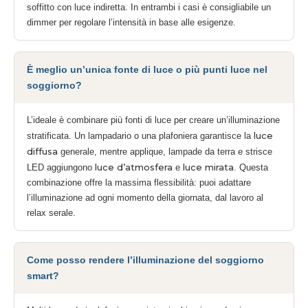
soffitto con luce indiretta. In entrambi i casi è consigliabile un
dimmer per regolare l’intensità in base alle esigenze.
È meglio un’unica fonte di luce o più punti luce nel
soggiorno?
L’ideale è combinare più fonti di luce per creare un’illuminazione
luce
stratificata. Un lampadario o una plafoniera garantisce la
diffusa
generale, mentre applique, lampade da terra e strisce
luce d’atmosfera
luce mirata
LED aggiungono
e
. Questa
combinazione offre la massima flessibilità: puoi adattare
l’illuminazione ad ogni momento della giornata, dal lavoro al
relax serale.
Come posso rendere l’illuminazione del soggiorno
smart?