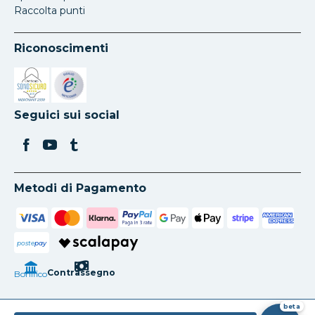
Raccolta punti
Riconoscimenti
Si apre in una nuova scheda
Si apre in una nuova scheda
Seguici sui social
Metodi di Pagamento
poste
pay
Contrassegno
Bonifico
beta