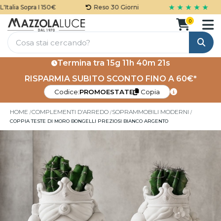
★ ★ ★ ★ ★
talia Sopra I 150€
Reso 30 Giorni
0
Cerca
Termina tra
15g 11h 40m 21s
RISPARMIA SUBITO SCONTO FINO A 60€*
Codice:
PROMOESTATE
Copia
HOME
COMPLEMENTI D'ARREDO
SOPRAMMOBILI MODERNI
COPPIA TESTE DI MORO BONGELLI PREZIOSI BIANCO ARGENTO