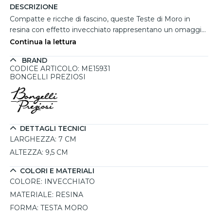
DESCRIZIONE
Compatte e ricche di fascino, queste Teste di Moro in
resina con effetto invecchiato rappresentano un omaggio
autentico alla cultura siciliana. Con un’altezza di 9,5 cm e
Continua la lettura
base cromata, queste statuette si prestano sia come
BRAND
soprammobili decorativi che come vasetti per piccole
CODICE ARTICOLO: ME15931
piantine artificiali. La finitura invecchiata dona loro un
BONGELLI PREZIOSI
aspetto vissuto e ricercato, rendendole perfette per
ambienti contemporanei o dallo stile eclettico. Firmate
Bongelli Preziosi e interamente realizzate in Italia, sono
ideali come bomboniere o regali simbolici, confezionati
con eleganza e attenzione ai dettagli per un risultato
DETTAGLI TECNICI
sempre di buon gusto.
LARGHEZZA:
7 CM
ALTEZZA:
9,5 CM
COLORI E MATERIALI
COLORE:
INVECCHIATO
MATERIALE:
RESINA
FORMA:
TESTA MORO