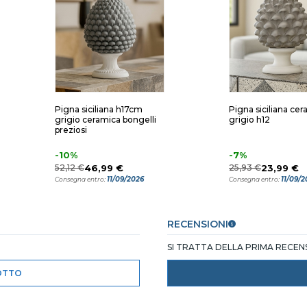
Pigna siciliana h17cm
Pigna siciliana ce
grigio ceramica bongelli
grigio h12
preziosi
-10%
-7%
52,12 €
46,99 €
25,93 €
23,99 €
11/09/2026
11/09/2
Consegna entro:
Consegna entro:
RECENSIONI
SI TRATTA DELLA PRIMA RECE
OTTO