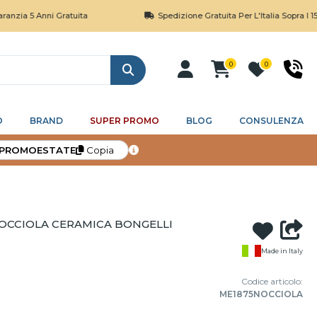
 Anni Gratuita
Spedizione Gratuita Per L'Italia Sopra I 150€
0
0
Cerca
O
BRAND
SUPER PROMO
BLOG
CONSULENZA
PROMOESTATE
Copia
NOCCIOLA CERAMICA BONGELLI
Made in Italy
Codice articolo:
ME1875NOCCIOLA