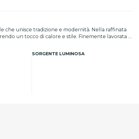
e che unisce tradizione e modernità. Nella raffinata
erendo un tocco di calore e stile. Finemente lavorata e
fortuna e prosperità.
SORGENTE LUMINOSA