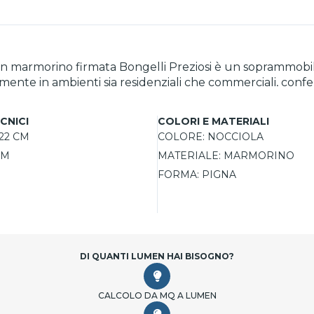
a in marmorino firmata Bongelli Preziosi è un soprammobil
amente in ambienti sia residenziali che commerciali, conf
nza dell’artigianato locale e un simbolo di buon auspicio, 
CNICI
COLORI E MATERIALI
22 CM
COLORE:
NOCCIOLA
CM
MATERIALE:
MARMORINO
FORMA:
PIGNA
DI QUANTI LUMEN HAI BISOGNO?
CALCOLO DA MQ A LUMEN