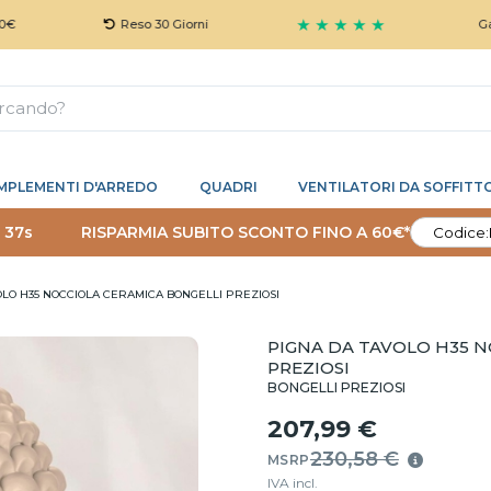
★ ★ ★ ★ ★
Reso 30 Giorni
Garanzia 5
MPLEMENTI D'ARREDO
QUADRI
VENTILATORI DA SOFFITT
 36s
RISPARMIA SUBITO SCONTO FINO A 60€*
Codice:
OLO H35 NOCCIOLA CERAMICA BONGELLI PREZIOSI
PIGNA DA TAVOLO H35 
PREZIOSI
BONGELLI PREZIOSI
207,99 €
230,58 €
MSRP
IVA incl.