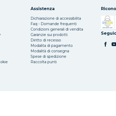
Assistenza
Ricono
Dichiarazione di accessibilita
Faq - Domande frequenti
Condizioni generali di vendita
Si apre 
Seguic
y
Garanzie sui prodotti
Diritto di recesso
Modalita di pagamento
Modalità di consegna
Spese di spedizione
ookie
Raccolta punti
o, 90/92/94
-
90141 Palermo
P. IVA/CF: 06309000823
-
Numero REA PA: 312327
-
Capital