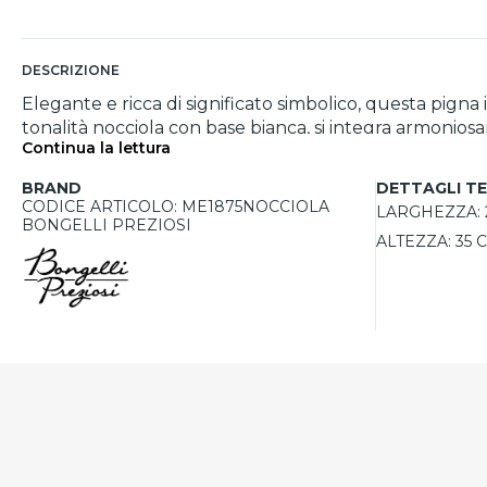
DESCRIZIONE
Elegante e ricca di significato simbolico, questa pign
tonalità nocciola con base bianca, si integra armonios
Continua la lettura
interamente realizzata in Italia, rappresenta l’eccelle
BRAND
DETTAGLI TE
CODICE ARTICOLO: ME1875NOCCIOLA
LARGHEZZA:
BONGELLI PREZIOSI
ALTEZZA:
35 