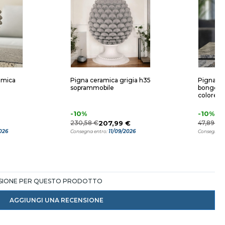
ramica
Pigna ceramica grigia h35
Pigna h1
soprammobile
bongelli 
colore a
-10%
-10%
230,58 €
207,99 €
47,89 €
4
026
11/09/2026
Consegna entro:
Consegna e
NSIONE PER QUESTO PRODOTTO
AGGIUNGI UNA RECENSIONE