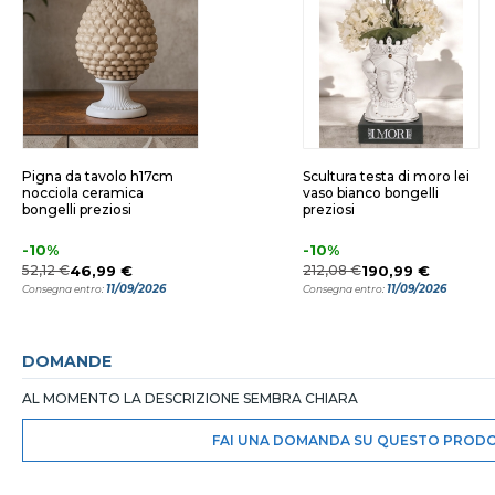
Pigna da tavolo h17cm
Scultura testa di moro lei
nocciola ceramica
vaso bianco bongelli
bongelli preziosi
preziosi
-10%
-10%
52,12 €
46,99 €
212,08 €
190,99 €
11/09/2026
11/09/2026
Consegna entro:
Consegna entro:
DOMANDE
AL MOMENTO LA DESCRIZIONE SEMBRA CHIARA
FAI UNA DOMANDA SU QUESTO PROD