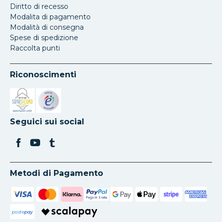
Diritto di recesso
Modalita di pagamento
Modalità di consegna
Spese di spedizione
Raccolta punti
Riconoscimenti
Si apre in una nuova scheda
Si apre in una nuova scheda
Seguici sui social
Metodi di Pagamento
poste
pay