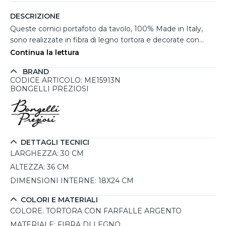
DESCRIZIONE
Queste cornici portafoto da tavolo, 100% Made in Italy,
sono realizzate in fibra di legno tortora e decorate con
eleganti farfalle argentate. Disponibili anche in dimensioni
Continua la lettura
più piccole e in vari colori, sono l'ideale come regalo per
BRAND
matrimoni, nascite o altre occasioni speciali. Queste cornici
CODICE ARTICOLO: ME15913N
non solo rappresentano una scelta perfetta per celebrare
BONGELLI PREZIOSI
momenti speciali, ma sono anche un raffinato
complemento d'arredo per la camera da letto o il
soggiorno. La qualità del design e dei materiali, tipica del
Made in Italy, si unisce a un ottimo rapporto
qualità/prezzo, rendendole un prodotto unico e duraturo.
DETTAGLI TECNICI
LARGHEZZA:
30 CM
ALTEZZA:
36 CM
DIMENSIONI INTERNE:
18X24 CM
COLORI E MATERIALI
COLORE:
TORTORA CON FARFALLE ARGENTO
MATERIALE:
FIBRA DI LEGNO