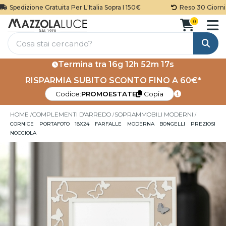
Spedizione Gratuita Per L'Italia Sopra I 150€
Reso 30 Giorni
0
Cerca
Termina tra
16g 12h 52m 17s
RISPARMIA SUBITO SCONTO FINO A 60€*
Codice:
PROMOESTATE
Copia
HOME
COMPLEMENTI D'ARREDO
SOPRAMMOBILI MODERNI
CORNICE PORTAFOTO 18X24 FARFALLE MODERNA BONGELLI PREZIOSI
NOCCIOLA