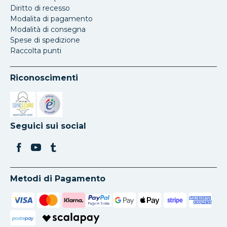
Diritto di recesso
Modalita di pagamento
Modalità di consegna
Spese di spedizione
Raccolta punti
Riconoscimenti
Si apre in una nuova scheda
Si apre in una nuova scheda
Seguici sui social
Metodi di Pagamento
poste
pay