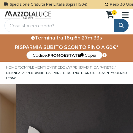
Spedizione Gratuita Per L'Italia Sopra I 150€
Reso 30 Giorni
0
Cerca
Termina tra
16g 6h 27m 33s
RISPARMIA SUBITO SCONTO FINO A 60€*
Codice:
PROMOESTATE
Copia
HOME
COMPLEMENTI D'ARREDO
APPENDIABITI DA PARETE
DIENNEA APPENDIABITI DA PARETE RUBINO E GRIGIO DESIGN MODERNO
LEGNO