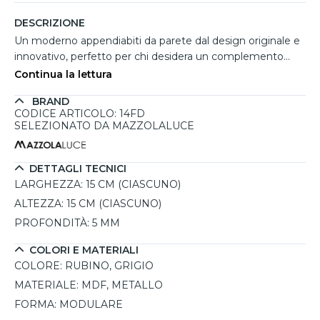
DESCRIZIONE
Un moderno appendiabiti da parete dal design originale e
innovativo, perfetto per chi desidera un complemento
d'arredo funzionale ed elegante. Composto da tre
Continua la lettura
sagome in MDF incise a laser e rifinite con una
BRAND
verniciatura satinata nei colori rubino e grigio, questo
CODICE ARTICOLO: 14FD
appendiabiti si distingue per la sua estetica raffinata e la
SELEZIONATO DA MAZZOLALUCE
qualità artigianale made in Italy del brand. Appartenente
alla collezione Diennea, il suo design modulare consente
di disporre le sagome a piacimento, creando un effetto
DETTAGLI TECNICI
decorativo unico che richiama la struttura del DNA. I ganci
LARGHEZZA:
15 CM (CIASCUNO)
in metallo grigio offrono un supporto resistente per
ALTEZZA:
15 CM (CIASCUNO)
cappotti, borse e accessori, rendendolo ideale per ingressi,
PROFONDITÀ:
5 MM
camere da letto o camerette. Facile da installare grazie ai
tasselli forniti in dotazione, viene consegnato in una
COLORI E MATERIALI
confezione robusta con istruzioni di montaggio e
COLORE:
RUBINO, GRIGIO
certificato di garanzia.
MATERIALE:
MDF, METALLO
FORMA:
MODULARE