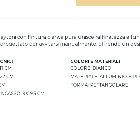
toni con finitura bianca pura unisce raffinatezza e fun
ata, progettato per avvitarsi manualmente, offrendo un 
n alluminio garantisce robustezza e durata, mentre i por
te l’illuminazione. Ideale per ambienti interni come salott
CNICI
COLORI E MATERIALI
uesto faretto garantisce una soluzione estetica e funziona
11 CM
COLORE:
BIANCO
22 CM
MATERIALE:
ALLUMINIO E PL
 CM
FORMA:
RETTANGOLARE
INCASSO:
9X19.5 CM