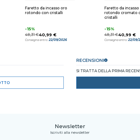
Faretto da incasso oro
Faretto da incasso
rotondo con cristalli
rotondo cromato 
cristalli
-15%
-15%
48,31 €
40,99 €
48,31 €
40,99 €
22/09/2026
22/09/
Consegna entro:
Consegna entro:
RECENSIONI
SI TRATTA DELLA PRIMA RECE
OTTO
Newsletter
Iscriviti alla newsletter