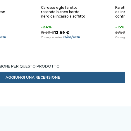
Carosso eglo faretto
Faretto t
con
rotondo bianco bordo
da incas
nero da incasso a soffitto
controso
-24%
-15%
18,30 €
13,99 €
37,50 €
2026
12/08/2026
Consegna entro:
Consegna e
NSIONE PER QUESTO PRODOTTO
AGGIUNGI UNA RECENSIONE