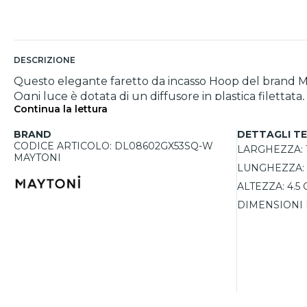
DESCRIZIONE
Questo elegante faretto da incasso Hoop del brand May
Ogni luce è dotata di un diffusore in plastica filett
Continua la lettura
lampadina per un aspetto minimalista. La struttura i
LED intercambiabili fino a 8W, personalizzando facilmen
BRAND
DETTAGLI TE
controsoffitti grazie al foro di incasso di 9x19,5 cm. Q
CODICE ARTICOLO: DL08602GX53SQ-W
LARGHEZZA:
MAYTONI
LUNGHEZZA:
ALTEZZA:
4.5
DIMENSIONI 