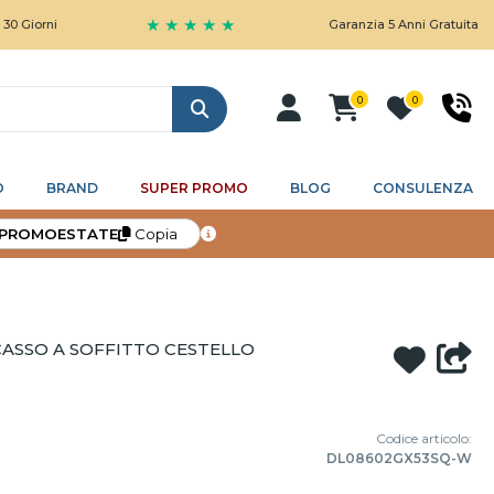
★ ★ ★ ★ ★
ni
Garanzia 5 Anni Gratuita
0
0
Cerca
O
BRAND
SUPER PROMO
BLOG
CONSULENZA
PROMOESTATE
Copia
ASSO A SOFFITTO CESTELLO
Codice articolo:
DL08602GX53SQ-W