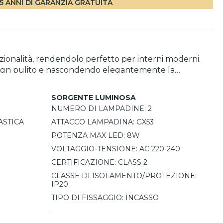
5 ANNI DI GARANZIA GRATUITA
zionalità, rendendolo perfetto per interni moderni.
design pulito e nascondendo elegantemente la
talampada GX53 permettono l’utilizzo di lampadine
i, cucine o corridoi, si installa facilmente su
SORGENTE LUMINOSA
le per valorizzare ogni spazio.
NUMERO DI LAMPADINE:
2
ASTICA
ATTACCO LAMPADINA:
GX53
POTENZA MAX LED:
8W
VOLTAGGIO-TENSIONE:
AC 220-240
CERTIFICAZIONE:
CLASS 2
CLASSE DI ISOLAMENTO/PROTEZIONE:
IP20
TIPO DI FISSAGGIO:
INCASSO