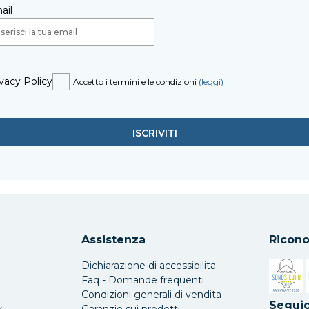
ail
vacy Policy
Accetto i termini e le condizioni
(leggi)
Assistenza
Ricono
Dichiarazione di accessibilita
Faq - Domande frequenti
Condizioni generali di vendita
Si apre 
Seguic