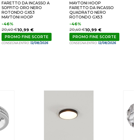
FARETTO DA INCASSO A
MAYTONI HOOP
F
SOFFITO ORO NERO
FARETTO DA INCASSO
S
ROTONDO GX53
QUADRATO NERO
G
MAYTONI HOOP
ROTONDO GX53
-46%
-46%
2
20,40 €
10,99 €
20,40 €
10,99 €
C
PROMO FINE SCORTE
PROMO FINE SCORTE
12/08/2026
12/08/2026
CONSEGNA ENTRO:
CONSEGNA ENTRO: