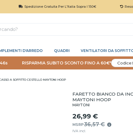
Spedizione Gratuita Per L'Italia Sopra I 150€
Reso 30 Gior
MPLEMENTI D'ARREDO
QUADRI
VENTILATORI DA SOFFITT
 46s
RISPARMIA SUBITO SCONTO FINO A 60€*
Codice:
CASSO A SOFFITTO CESTELLO MAYTONI HOOP
FARETTO BIANCO DA INC
MAYTONI HOOP
MAYTONI
26,99 €
36,57 €
MSRP
IVA incl.