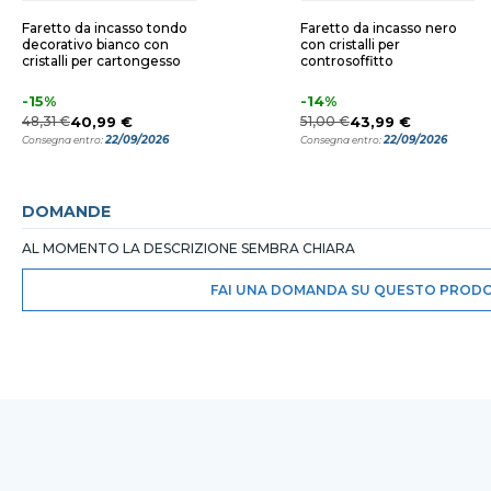
Faretto da incasso tondo
Faretto da incasso nero
decorativo bianco con
con cristalli per
cristalli per cartongesso
controsoffitto
-15%
-14%
48,31 €
40,99 €
51,00 €
43,99 €
22/09/2026
22/09/2026
Consegna entro:
Consegna entro:
DOMANDE
AL MOMENTO LA DESCRIZIONE SEMBRA CHIARA
FAI UNA DOMANDA SU QUESTO PROD