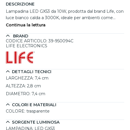
DESCRIZIONE
Lampadina LED GX53 da 10W, prodotta dal brand Life, con
luce bianco calda a 3000K, ideale per ambienti come
cucine, bagni e soggiorni. Grazie alla tecnologia LED,
Continua la lettura
questa lampadina assicura un basso consumo energetico
BRAND
e una lunga durata, stimata fino a 15.000 ore, riducendo la
CODICE ARTICOLO: 39-950094C
frequenza delle sostituzioni. Con un flusso luminoso di 950
LIFE ELECTRONICS
lumen e un’ampia ottica di 120°, garantisce una
distribuzione uniforme della luce, creando un’atmosfera
accogliente e confortevole.
DETTAGLI TECNICI
LARGHEZZA:
7,4 cm
ALTEZZA:
2,8 cm
DIAMETRO:
7,4 cm
COLORI E MATERIALI
COLORE:
trasparente
SORGENTE LUMINOSA
LAMPADINA:
LED GX53