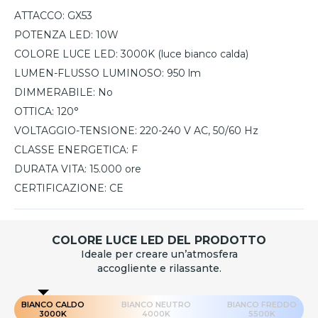
ATTACCO:
GX53
POTENZA LED:
10W
COLORE LUCE LED:
3000K (luce bianco calda)
LUMEN-FLUSSO LUMINOSO:
950 lm
DIMMERABILE:
No
OTTICA:
120°
VOLTAGGIO-TENSIONE:
220-240 V AC, 50/60 Hz
CLASSE ENERGETICA:
F
DURATA VITA:
15.000 ore
CERTIFICAZIONE:
CE
COLORE LUCE LED DEL PRODOTTO
Ideale per creare un’atmosfera
accogliente e rilassante.
BIANCO CALDO
BIANCO NEUTRO
BIANCO FREDDO
3000K
4000K
5500K