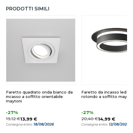
PRODOTTI SIMILI
Faretto quadrato onda bianco da
Faretto da incasso led g
incasso a soffitto orientabile
rotondo a soffitto mayton
maytoni
-27%
-27%
19,12 €
13,99 €
20,40 €
14,99 €
18/08/2026
12/08/2026
Consegna entro:
Consegna entro: