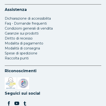
Assistenza
Dichiarazione di accessibilita
Faq - Domande frequenti
Condizioni generali di vendita
Garanzie sui prodotti
Diritto di recesso
Modalita di pagamento
Modalità di consegna
Spese di spedizione
Raccolta punti
Riconoscimenti
Si apre in una nuova scheda
Si apre in una nuova scheda
Seguici sui social