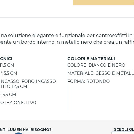
 è una soluzione elegante e funzionale per controsoffitti
presenta un bordo interno in metallo nero che crea un r
ottica fissa garantiscono una diffusione luminosa ampia 
CNICI
COLORI E MATERIALI
uce l’abbagliamento migliorando il comfort visivo e le pre
11,5 CM
COLORE:
BIANCO E NERO
':
5,5 CM
MATERIALE:
GESSO E METAL
INCASSO:
FORO INCASSO
FORMA:
ROTONDO
TTO 12,5 CM
:
5,5 CM
OTEZIONE:
IP20
SCEGLI G
NTI LUMEN HAI BISOGNO?