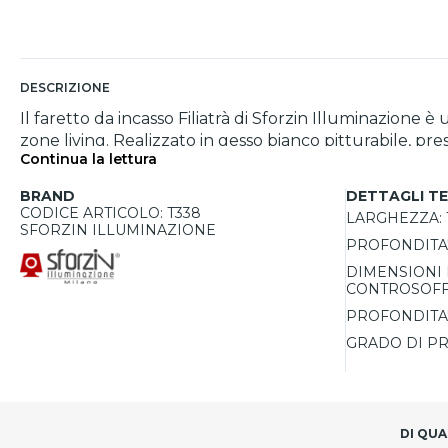
DESCRIZIONE
Il faretto da incasso Filiatrà di Sforzin Illuminazione
zone living. Realizzato in gesso bianco pitturabile, 
Continua la lettura
sofisticato all’arredamento. La sua forma rotonda e l’
spazi con stile. Progettato per lampadine GX53 LED, non richiede trasformatore e consente una personalizzazione totale nella scelta di potenza, colore della luce e
BRAND
DETTAGLI TE
dimmerabilità. La lampadina, leggermente incassata, rid
CODICE ARTICOLO: T338
LARGHEZZA:
SFORZIN ILLUMINAZIONE
PROFONDITA'
DIMENSIONI 
CONTROSOFFI
PROFONDITA'
GRADO DI PR
DI QUA