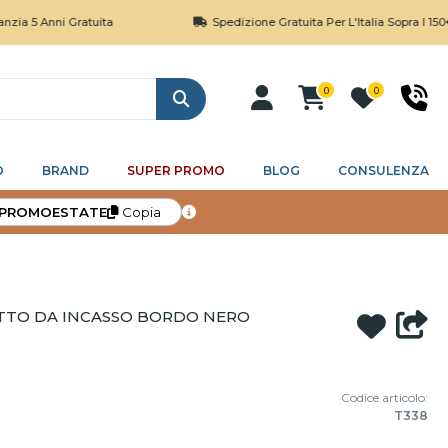
nni Gratuita
Spedizione Gratuita Per L'Italia Sopra I 150€
0
0
Cerca
O
BRAND
SUPER PROMO
BLOG
CONSULENZA
PROMOESTATE
Copia
ITTO DA INCASSO BORDO NERO
Codice articolo:
T338