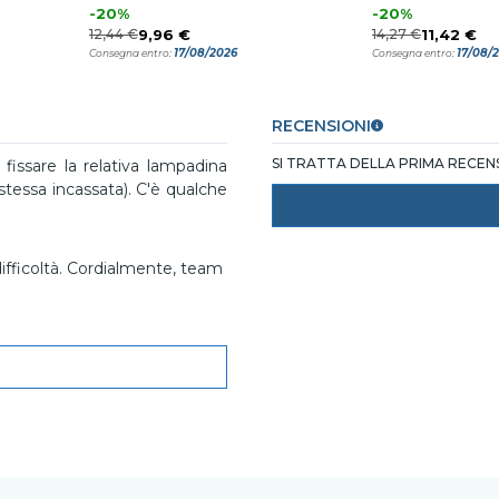
-20%
-20%
12,44 €
9,96 €
14,27 €
11,42 €
17/08/2026
17/08/
Consegna entro:
Consegna entro:
RECENSIONI
SI TRATTA DELLA PRIMA RECE
issare la relativa lampadina
 stessa incassata). C'è qualche
difficoltà. Cordialmente, team