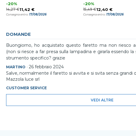
-20%
-20%
14,27 €
11,42 €
15,49 €
12,40 €
17/08/2026
17/08/2026
Consegna entro:
Consegna entro:
DOMANDE
Buongiorno, ho acquistato questo faretto ma non riesco a f
(non si riesce a far presa sulla lampadina e girarla essendo la
strumento specifico? grazie
·
26 febbraio 2024
MARTINO
Salve, normalmente il faretto si avvita e si svita senza grandi 
Mazzola luce srl
CUSTOMER SERVICE
VEDI ALTRE