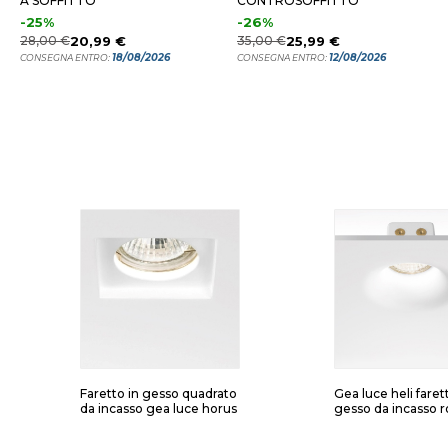
A SOFFITTO
CONTROSOFFITTO
-25%
-26%
28,00 €
20,99 €
35,00 €
25,99 €
18/08/2026
12/08/2026
CONSEGNA ENTRO:
CONSEGNA ENTRO:
Faretto in gesso quadrato
Gea luce heli faret
da incasso gea luce horus
gesso da incasso 