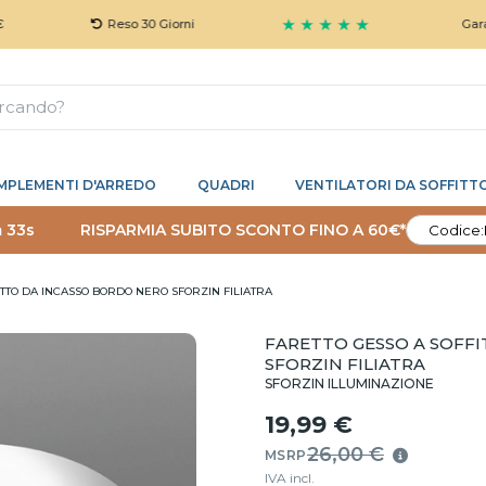
★ ★ ★ ★ ★
Reso 30 Giorni
Garanzia 5 A
MPLEMENTI D'ARREDO
QUADRI
VENTILATORI DA SOFFITT
 32s
RISPARMIA SUBITO SCONTO FINO A 60€*
Codice:
ITTO DA INCASSO BORDO NERO SFORZIN FILIATRA
FARETTO GESSO A SOFF
SFORZIN FILIATRA
SFORZIN ILLUMINAZIONE
19,99 €
26,00 €
MSRP
IVA incl.