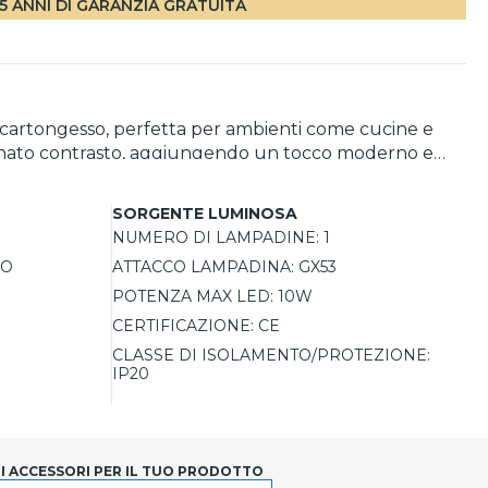
5 ANNI DI GARANZIA GRATUITA
 in cartongesso, perfetta per ambienti come cucine e
affinato contrasto, aggiungendo un tocco moderno e
e uniforme, rendendolo ideale per illuminare grandi
SORGENTE LUMINOSA
stazioni luminose. Inoltre, il design intelligente
NUMERO DI LAMPADINE:
1
permette una facile sostituzione della lampadina senza necessità di mollette esterne, offrendo praticità e una manutenzione semplificata. IP20
LO
ATTACCO LAMPADINA:
GX53
POTENZA MAX LED:
10W
CERTIFICAZIONE:
CE
CLASSE DI ISOLAMENTO/PROTEZIONE:
IP20
LI ACCESSORI PER IL TUO PRODOTTO