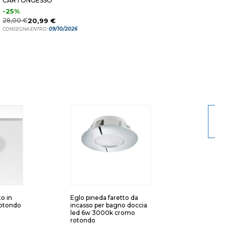
CARTONGESSO
-25%
28,00 €
20,99 €
09/10/2026
CONSEGNA ENTRO:
A
to in
Eglo pineda faretto da
rotondo
incasso per bagno doccia
led 6w 3000k cromo
rotondo