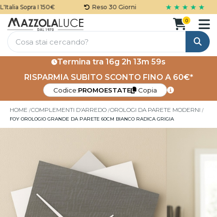
★ ★ ★ ★ ★
talia Sopra I 150€
Reso 30 Giorni
0
Cerca
Termina tra
16g 2h 13m 58s
RISPARMIA SUBITO SCONTO FINO A 60€*
Codice:
PROMOESTATE
Copia
HOME
COMPLEMENTI D'ARREDO
OROLOGI DA PARETE MODERNI
FOY OROLOGIO GRANDE DA PARETE 60CM BIANCO RADICA GRIGIA