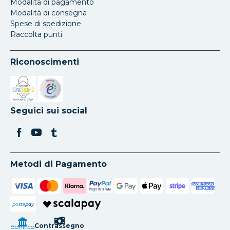
Modalita di pagamento
Modalità di consegna
Spese di spedizione
Raccolta punti
Riconoscimenti
Si apre in una nuova scheda
Si apre in una nuova scheda
Seguici sui social
Metodi di Pagamento
poste
pay
Contrassegno
Bonifico