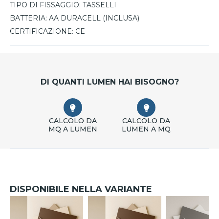
consente un utilizzo immediato. Un orologio che coniuga
TIPO DI FISSAGGIO:
TASSELLI
stile e praticità, perfetto per chi desidera un dettaglio
BATTERIA:
AA DURACELL (INCLUSA)
d’arredo moderno e di qualità.
CERTIFICAZIONE:
CE
DI QUANTI LUMEN HAI BISOGNO?
CALCOLO DA
CALCOLO DA
MQ A LUMEN
LUMEN A MQ
DISPONIBILE NELLA VARIANTE