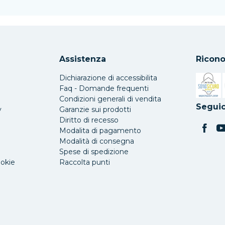
Assistenza
Ricono
Dichiarazione di accessibilita
Faq - Domande frequenti
Condizioni generali di vendita
Si apre 
Seguic
y
Garanzie sui prodotti
Diritto di recesso
Modalita di pagamento
Modalità di consegna
Spese di spedizione
ookie
Raccolta punti