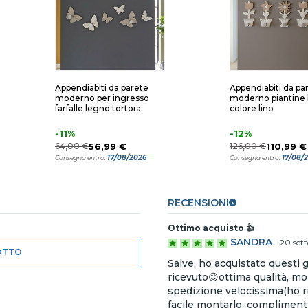
Appendiabiti da parete
Appendiabiti da pa
moderno per ingresso
moderno piantine
farfalle legno tortora
colore lino
-11%
-12%
64,00 €
56,99 €
126,00 €
110,99 €
17/08/2026
17/08/
Consegna entro:
Consegna entro:
RECENSIONI
Ottimo acquisto 👍
SANDRA
·
20 set
OTTO
Salve, ho acquistato questi 
ricevuto😊ottima qualità, mol
spedizione velocissima(ho ri
facile montarlo. complimenti!