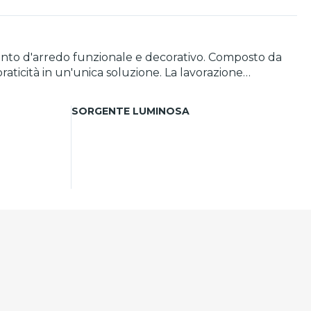
ento d'arredo funzionale e decorativo. Composto da
raticità in un'unica soluzione. La lavorazione
etta o qualsiasi ambiente in cui si voglia aggiungere
bilità in diversi colori. Un dettaglio raffinato che
SORGENTE LUMINOSA