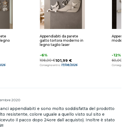
rete
Appendiabiti da parete
Appendia
 legno
gatto tortora moderno in
moderno
legno taglio laser
-6%
-12%
108,00 €
101,99 €
60,00 €
2026
17/08/2026
Consegna entro:
Consegna e
tembre 2020
ganci appendiabiti e sono molto soddisfatta del prodotto
to resistente, colore uguale a quello visto sul sito e
cevuto il pacco dopo 24ore dall acquisto). Inoltre è stato
!!