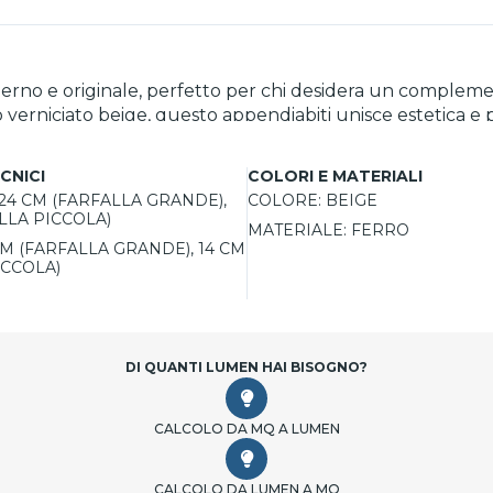
derno e originale, perfetto per chi desidera un complem
o verniciato beige, questo appendiabiti unisce estetica e p
l tempo, rendendolo ideale per l'ingresso di casa, la camer
asselli inclusi, si adatta a vari contesti grazie alla disponi
CNICI
COLORI E MATERIALI
24 CM (FARFALLA GRANDE),
COLORE:
BEIGE
LLA PICCOLA)
MATERIALE:
FERRO
CM (FARFALLA GRANDE), 14 CM
ICCOLA)
DI QUANTI LUMEN HAI BISOGNO?
CALCOLO DA MQ A LUMEN
CALCOLO DA LUMEN A MQ