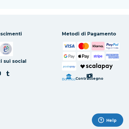
scimenti
Metodi di Pagamento
in una nuova scheda
Si apre in una nuova scheda
i sui social
poste
pay
Contrassegno
Bonifico