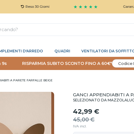
★ ★ ★ ★ ★
Reso 30 Giorni
Garanzia 5 Ann
MPLEMENTI D'ARREDO
QUADRI
VENTILATORI DA SOFFITT
 8s
RISPARMIA SUBITO SCONTO FINO A 60€*
Codice:
IABITI A PARETE FARFALLE BEIGE
GANCI APPENDIABITI A 
SELEZIONATO DA MAZZOLALU
42,99 €
45,00 €
IVA incl.