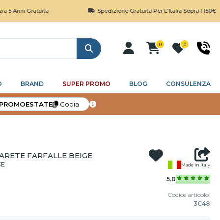
i Gratuita
Spedizione Gratuita Per L'Italia Sopra I 150€
0
0
Cerca
O
BRAND
SUPER PROMO
BLOG
CONSULENZA
PROMOESTATE
Copia
PARETE FARFALLE BEIGE
CE
Made in Italy
5.0
Codice articolo:
3C48