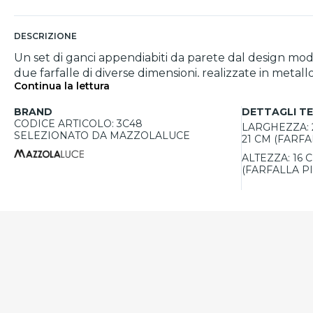
DESCRIZIONE
Un set di ganci appendiabiti da parete dal design mo
due farfalle di diverse dimensioni, realizzate in metall
Continua la lettura
artigianale in ferro garantisce qualità e resistenza ne
un tocco di eleganza. Facile da installare grazie a viti e t
BRAND
DETTAGLI TE
arricchisce la parete con leggerezza e stile.
CODICE ARTICOLO: 3C48
LARGHEZZA:
SELEZIONATO DA MAZZOLALUCE
21 CM (FARFA
ALTEZZA:
16 
(FARFALLA P