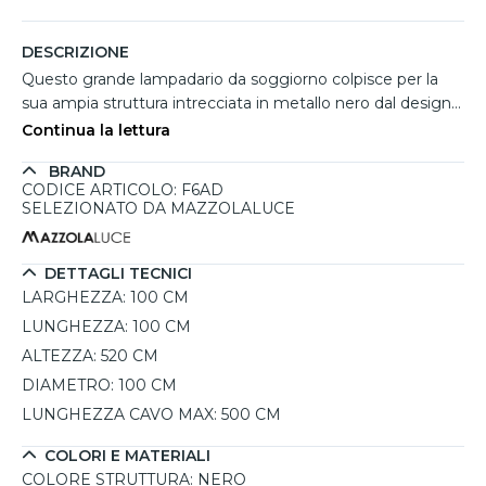
DESCRIZIONE
Questo grande lampadario da soggiorno colpisce per la
sua ampia struttura intrecciata in metallo nero dal design
moderno e scenografico. La forma ellittica crea un effetto
Continua la lettura
visivo leggero ed elegante, ideale per ambienti open
BRAND
space, soggiorni con soffitti alti o zone living
CODICE ARTICOLO: F6AD
contemporanee. Le 3 lampadine E27 fino a 60W
SELEZIONATO DA MAZZOLALUCE
valorizzano la struttura aperta diffondendo la luce in modo
uniforme e decorativo. Compatibile con dimmer esterno,
permette di regolare facilmente l'atmosfera luminosa
DETTAGLI TECNICI
secondo le esigenze dell'ambiente. L'altezza regolabile
LARGHEZZA:
100 CM
fino a 520 cm lo rende perfetto anche per soppalchi e
LUNGHEZZA:
100 CM
grandi spazi.
ALTEZZA:
520 CM
DIAMETRO:
100 CM
LUNGHEZZA CAVO MAX:
500 CM
COLORI E MATERIALI
COLORE STRUTTURA:
NERO