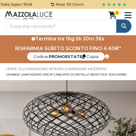
★ ★ ★ ★ ★
lia Sopra I 150€
Reso 30 Giorni
0
Cerca
Termina tra
16g 5h 20m 36s
RISPARMIA SUBITO SCONTO FINO A 60€*
Codice:
PROMOESTATE
Copia
HOME
ILLUMINAZIONE INTERNI
LAMPADARI MODERNI
GRANDE LAMPADARIO 100CM CANESTRO DI METALLO NERO PER SOGGIORNO