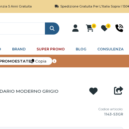
i Gratuita
Spedizione Gratuita Per L'Italia Sopra I 150€
0
0
Cerca
O
BRAND
SUPER PROMO
BLOG
CONSULENZA
PROMOESTATE
Copia
DARIO MODERNO GRIGIO
Codice articolo:
1143-S3GR