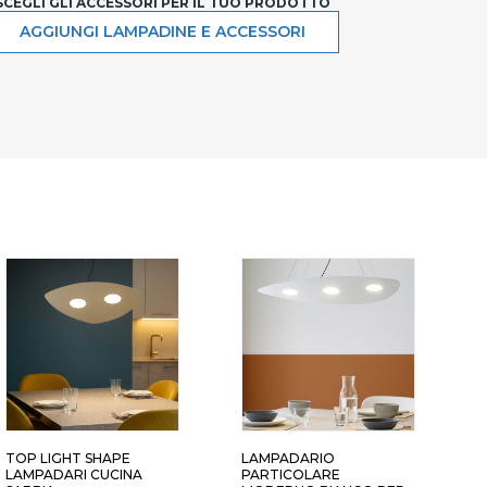
SCEGLI GLI ACCESSORI PER IL TUO PRODOTTO
AGGIUNGI LAMPADINE E ACCESSORI
TOP LIGHT SHAPE
LAMPADARIO
L
LAMPADARI CUCINA
PARTICOLARE
P