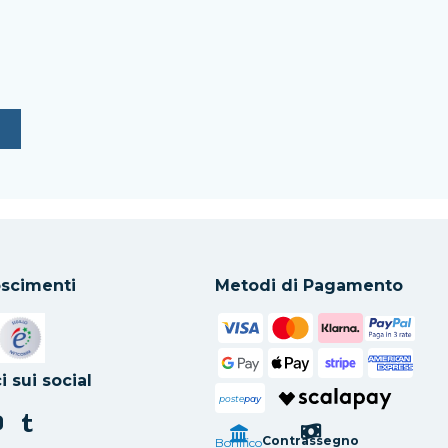
scimenti
Metodi di Pagamento
in una nuova scheda
Si apre in una nuova scheda
i sui social
poste
pay
Contrassegno
Bonifico