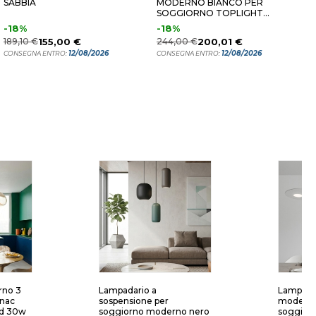
SABBIA
MODERNO BIANCO PER
M
SOGGIORNO TOPLIGHT
S
SHAPE
S
-18%
-18%
2
189,10 €
155,00 €
244,00 €
200,01 €
C
12/08/2026
12/08/2026
CONSEGNA ENTRO:
CONSEGNA ENTRO:
rno 3
Lampadario a
Lampada
gnac
sospensione per
moderno
ed 30w
soggiorno moderno nero
soggiorn