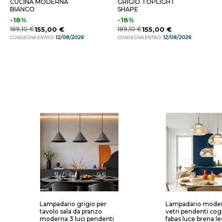
CUCINA MODERNA
GRIGIO TOPLIGHT
BIANCO
SHAPE
-18%
-18%
189,10 €
155,00 €
189,10 €
155,00 €
12/08/2026
12/08/2026
CONSEGNA ENTRO:
CONSEGNA ENTRO:
Lampadario grigio per
Lampadario mode
tavolo sala da pranzo
vetri pendenti co
moderna 3 luci pendenti
fabas luce brena l