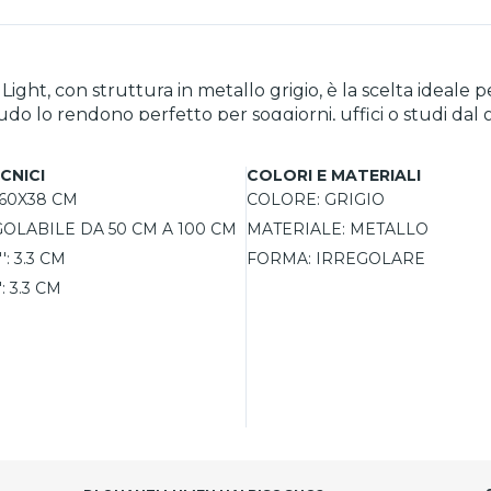
ht, con struttura in metallo grigio, è la scelta ideale 
 scudo lo rendono perfetto per soggiorni, uffici o studi 
 efficiente, mentre i cavi regolabili permettono di adatt
rca stile e funzionalità in un’unica soluzione.
CNICI
COLORI E MATERIALI
60X38 CM
COLORE:
GRIGIO
OLABILE DA 50 CM A 100 CM
MATERIALE:
METALLO
':
3.3 CM
FORMA:
IRREGOLARE
:
3.3 CM