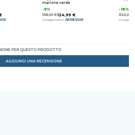
marrone verde
-9%
-18%
€
138,10 €
124,99 €
322,08 
2026
28/08/2026
Consegna entro:
Consegna e
NSIONE PER QUESTO PRODOTTO
AGGIUNGI UNA RECENSIONE