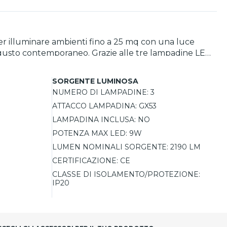
per illuminare ambienti fino a 25 mq con una luce
dal gusto contemporaneo. Grazie alle tre lampadine LED
arne l’altezza alle diverse esigenze. Un prodotto
SORGENTE LUMINOSA
NUMERO DI LAMPADINE:
3
ATTACCO LAMPADINA:
GX53
LAMPADINA INCLUSA:
NO
POTENZA MAX LED:
9W
LUMEN NOMINALI SORGENTE:
2190 LM
CERTIFICAZIONE:
CE
CLASSE DI ISOLAMENTO/PROTEZIONE:
IP20