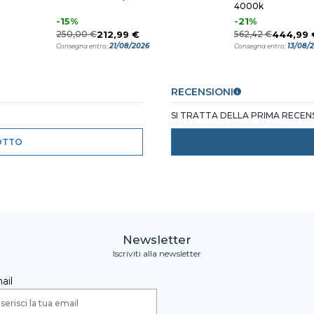
4000k
-15%
-21%
250,00 €
212,99 €
562,42 €
444,99 
21/08/2026
13/08/
Consegna entro:
Consegna entro:
RECENSIONI
SI TRATTA DELLA PRIMA RECE
OTTO
Newsletter
Iscriviti alla newsletter
ail