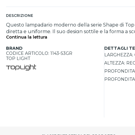
DESCRIZIONE
Questo lampadario moderno della serie Shape di Top Lig
diretta e uniforme. Il suo design sottile e la forma a
Continua la lettura
GX53 intercambiabili, assicura una soluzione pratica ed
dall’ottimo rapporto qualità-prezzo, pensato per chi ce
BRAND
DETTAGLI TE
CODICE ARTICOLO: 1143-S3GR
LARGHEZZA:
TOP LIGHT
ALTEZZA:
REG
PROFONDITA'
PROFONDITA'