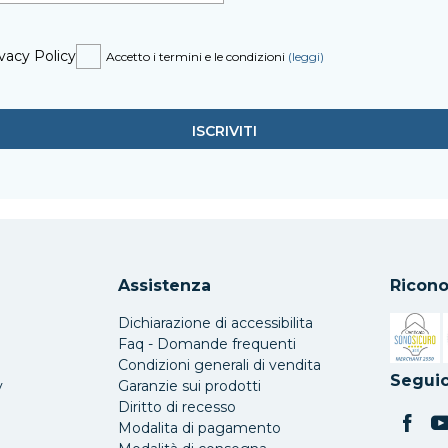
vacy Policy
Accetto i termini e le condizioni
(leggi)
Assistenza
Ricono
Dichiarazione di accessibilita
Faq - Domande frequenti
Condizioni generali di vendita
Si apre 
Seguic
y
Garanzie sui prodotti
Diritto di recesso
Modalita di pagamento