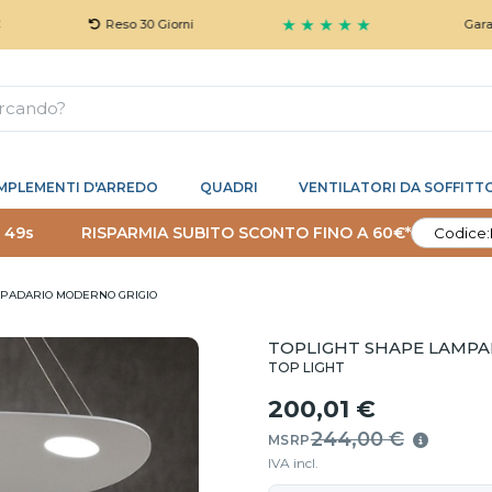
★ ★ ★ ★ ★
Reso 30 Giorni
Garanzia 5 Ann
MPLEMENTI D'ARREDO
QUADRI
VENTILATORI DA SOFFITT
 48s
RISPARMIA SUBITO SCONTO FINO A 60€*
Codice:
MPADARIO MODERNO GRIGIO
TOPLIGHT SHAPE LAMPA
TOP LIGHT
200,01 €
244,00 €
MSRP
IVA incl.