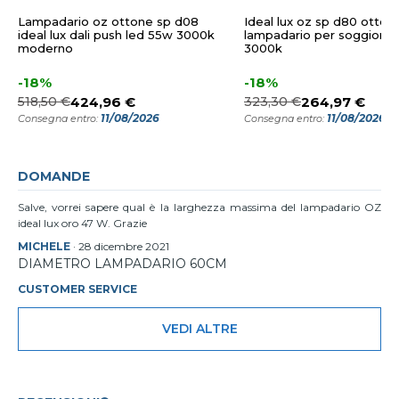
Lampadario oz ottone sp d08
Ideal lux oz sp d80 otton
ideal lux dali push led 55w 3000k
lampadario per soggiorno
moderno
3000k
-18%
-18%
518,50 €
424,96 €
323,30 €
264,97 €
11/08/2026
11/08/2026
Consegna entro:
Consegna entro:
DOMANDE
Salve, vorrei sapere qual è la larghezza massima del lampadario OZ
ideal lux oro 47 W. Grazie
MICHELE
·
28 dicembre 2021
DIAMETRO LAMPADARIO 60CM
CUSTOMER SERVICE
VEDI ALTRE