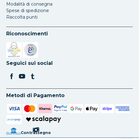
Modalità di consegna
Spese di spedizione
Raccolta punti
Riconoscimenti
Si apre in una nuova scheda
Si apre in una nuova scheda
Seguici sui social
Metodi di Pagamento
poste
pay
Contrassegno
Bonifico