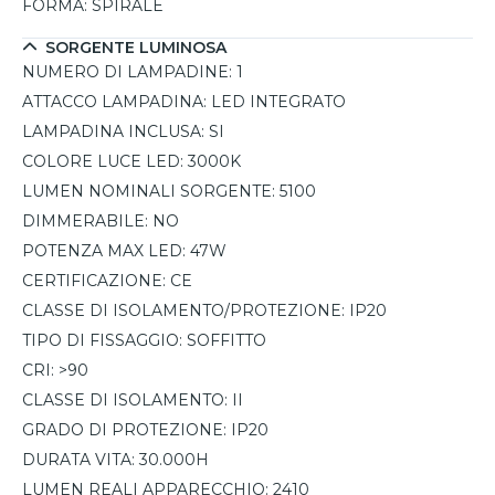
Grazie al suo stile unico, questo lampadario sarà senza
FORMA:
SPIRALE
dubbio un elemento distintivo e di classe nel tuo
SORGENTE LUMINOSA
arredamento.
NUMERO DI LAMPADINE:
1
ATTACCO LAMPADINA:
LED INTEGRATO
LAMPADINA INCLUSA:
SI
COLORE LUCE LED:
3000K
LUMEN NOMINALI SORGENTE:
5100
DIMMERABILE:
NO
POTENZA MAX LED:
47W
CERTIFICAZIONE:
CE
CLASSE DI ISOLAMENTO/PROTEZIONE:
IP20
TIPO DI FISSAGGIO:
SOFFITTO
CRI:
>90
CLASSE DI ISOLAMENTO:
II
GRADO DI PROTEZIONE:
IP20
DURATA VITA:
30.000H
LUMEN REALI APPARECCHIO:
2410