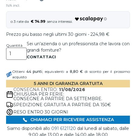
IVA incl.
€ 74.99
Prezzo piu basso negli ultimi 30 giorni - 224,98 €
Sei un'azienda o un professionista che lavora con
Quantità
grandi forniture?
Ottieni
44
punti
, equivalenti a
8,80 €
di sconto per il prossimo
acquisto
5 ANNI DI GARANZIA GRATUITA
CONSEGNA ENTRO:
11/08/2026
CHIUSURA PER FERIE:
CONSEGNE A PARTIRE DA SETTEMBRE.
SPEDIZIONE GRATUITA A PARTIRE DA 150€
RESO ENTRO 30 GIORNI
CHIAMACI PER RICEVERE ASSISTENZA
Siamo disponibili allo
091 6121120
dal lunedì al sabato, dalle
9:00 alle 13:00 e dalle 14:00 alle 18:00