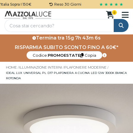
★ ★ ★ ★ ★
lia Sopra I 150€
Reso 30 Giorni
0
Cerca
Termina tra
15g 7h 43m 6s
RISPARMIA SUBITO SCONTO FINO A 60€*
Codice:
PROMOESTATE
Copia
HOME
ILLUMINAZIONE INTERNI
PLAFONIERE MODERNE
IDEAL LUX UNIVERSAL PL D17 PLAFONIERA A CUCINA LED 12W 3000K BIANCA
ROTONDA