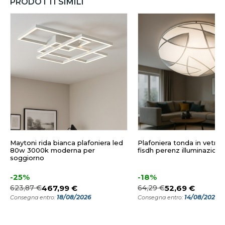
PRODOTTI SIMILI
Maytoni rida bianca plafoniera led
Plafoniera tonda in vetro
80w 3000k moderna per
fisdh perenz illuminazione
soggiorno
-25%
-18%
623,87 €
467,99 €
64,29 €
52,69 €
18/08/2026
14/08/2026
Consegna entro:
Consegna entro: