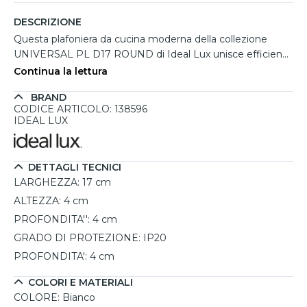
DESCRIZIONE
Questa plafoniera da cucina moderna della collezione
UNIVERSAL PL D17 ROUND di Ideal Lux unisce efficienza
luminosa e semplicità estetica. Con un design tondo e
Continua la lettura
minimalista, è ideale per installazioni a soffitto in ambienti
BRAND
interni come cucine o sale da pranzo. La struttura è
CODICE ARTICOLO: 138596
realizzata in metallo verniciato bianco, abbinata a un
IDEAL LUX
diffusore in materiale plastico che garantisce una luce
uniforme e confortevole. La sorgente luminosa LED
integrata da 12W assicura un’illuminazione efficiente con
DETTAGLI TECNICI
un consumo energetico ridotto. Non dimmerabile, questa
LARGHEZZA:
17 cm
plafoniera è dotata di un driver interno, facilitando
ALTEZZA:
4 cm
l'installazione e rendendola una soluzione pratica e
PROFONDITA'':
4 cm
affidabile. Perfetta per chi cerca un'illuminazione
funzionale e dal design sobrio, con una garanzia di 5 anni a
GRADO DI PROTEZIONE:
IP20
conferma della sua qualità.
PROFONDITA':
4 cm
COLORI E MATERIALI
COLORE:
Bianco