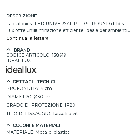
DESCRIZIONE
La plafoniera LED UNIVERSAL PL D30 ROUND di Ideal
Lux offre un'illuminazione efficiente, ideale per ambienti
come cucine e sale da pranzo. Il design rotondo e
Continua la lettura
minimalista si adatta facilmente a diversi contesti,
BRAND
arricchendo gli spazi con uno stile sobrio e funzionale.
CODICE ARTICOLO: 138619
Realizzata con una montatura in metallo e diffusore in
IDEAL LUX
materiale plastico, garantisce resistenza e praticità. La
sorgente LED integrata da 25W emette una luce calda a
3000K con un flusso luminoso di 2600 lumen, offrendo un
DETTAGLI TECNICI
risparmio energetico significativo. Grazie al grado di
PROFONDITA':
4 cm
protezione IP20, è adatta per uso interno.
DIAMETRO:
Ø30 cm
GRADO DI PROTEZIONE:
IP20
TIPO DI FISSAGGIO:
Tasselli e viti
COLORI E MATERIALI
MATERIALE:
Metallo, plastica