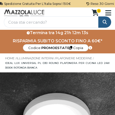
Spedizione Gratuita Per L'Italia Sopra I 150€
Reso 30 Giorni
0
Cerca
Termina tra
14g 21h 12m 13s
RISPARMIA SUBITO SCONTO FINO A 60€*
Codice:
PROMOESTATE
Copia
HOME
ILLUMINAZIONE INTERNI
PLAFONIERE MODERNE
IDEAL LUX UNIVERSAL PL D30 ROUND PLAFONIERA PER CUCINA LED 24W
3000K ROTONDA BIANCA