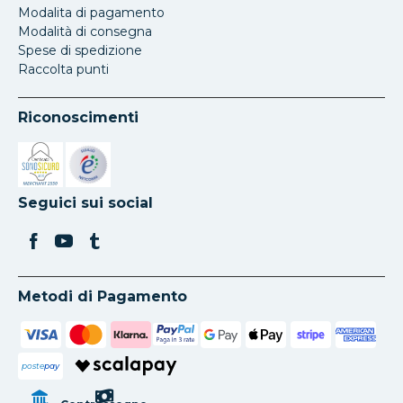
Modalita di pagamento
Modalità di consegna
Spese di spedizione
Raccolta punti
Riconoscimenti
Si apre in una nuova scheda
Si apre in una nuova scheda
Seguici sui social
Metodi di Pagamento
poste
pay