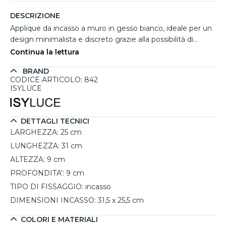
DESCRIZIONE
Applique da incasso a muro in gesso bianco, ideale per un
design minimalista e discreto grazie alla possibilità di
essere verniciato, mimetizzandosi completamente con la
Continua la lettura
parete. La forma a vela rivolta verso l’esterno garantisce
BRAND
un elegante effetto decorativo e una luce diretta verso
CODICE ARTICOLO: 842
l’alto, creando un’atmosfera raffinata. Questa collezione di
ISYLUCE
applique di gesso risulta perfetta per installazioni su
cartongesso, si collega direttamente alla corrente
220/240V senza bisogno di un driver trasformatore.
DETTAGLI TECNICI
Dotato di due portalampada E14, consente l’utilizzo di
LARGHEZZA:
25 cm
lampadine LED intercambiabili per personalizzare il colore
LUNGHEZZA:
31 cm
della luce. Prodotto certificato in Italia con alta qualità e
ALTEZZA:
9 cm
garanzia di 5 anni, con un innovativo sistema di
installazione che semplifica i tempi di montaggio e
PROFONDITA':
9 cm
finitura. Per muratura o laterizio è necessaria la cassaforma
TIPO DI FISSAGGIO:
incasso
opzionale.
DIMENSIONI INCASSO:
31,5 x 25,5 cm
COLORI E MATERIALI