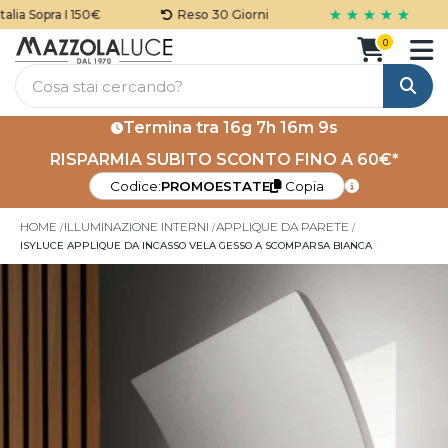
★ ★ ★ ★ ★
ia Sopra I 150€
Reso 30 Giorni
0
Cerca
Termina tra
16g 7h 16m 9s
RISPARMIA SUBITO SCONTO FINO A 60€*
Codice:
PROMOESTATE
Copia
HOME
ILLUMINAZIONE INTERNI
APPLIQUE DA PARETE
ISYLUCE APPLIQUE DA INCASSO VELA GESSO A SCOMPARSA BIANCA