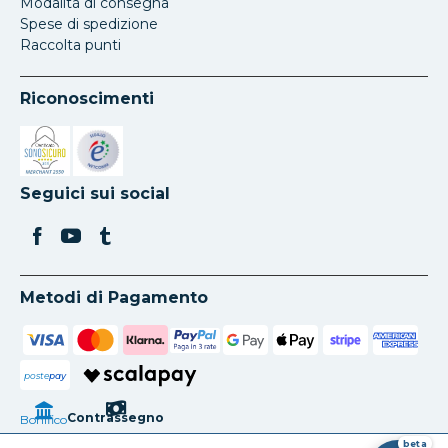
Modalità di consegna
Spese di spedizione
Raccolta punti
Riconoscimenti
Si apre in una nuova scheda
Si apre in una nuova scheda
Seguici sui social
Metodi di Pagamento
poste
pay
Contrassegno
Bonifico
beta