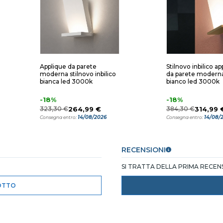
Applique da parete
Stilnovo inbilico ap
moderna stilnovo inbilico
da parete moderna
bianca led 3000k
bianco led 3000k
-18%
-18%
323,30 €
264,99 €
384,30 €
314,99 
14/08/2026
14/08/
Consegna entro:
Consegna entro:
RECENSIONI
SI TRATTA DELLA PRIMA RECE
OTTO