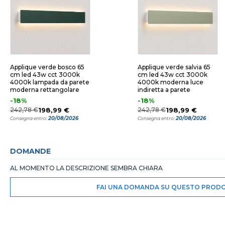
Applique verde bosco 65
Applique verde salvia 65
cm led 43w cct 3000k
cm led 43w cct 3000k
4000k lampada da parete
4000k moderna luce
moderna rettangolare
indiretta a parete
-18%
-18%
242,78 €
198,99 €
242,78 €
198,99 €
20/08/2026
20/08/2026
Consegna entro:
Consegna entro:
DOMANDE
AL MOMENTO LA DESCRIZIONE SEMBRA CHIARA
FAI UNA DOMANDA SU QUESTO PROD