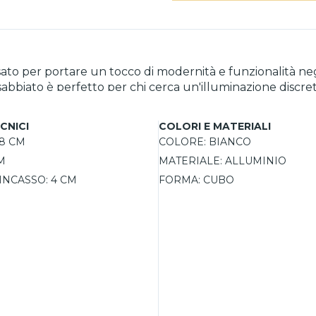
ensato per portare un tocco di modernità e funzionalità 
 sabbiato è perfetto per chi cerca un'illuminazione discr
urabilità e praticità. La luce, emessa sia verso l'alto che 
rete e diffondere un'atmosfera calda e accogliente. Con 
CNICI
COLORI E MATERIALI
ggiorni, corridoi o ingressi, illuminando una superficie d
8 CM
COLORE:
BIANCO
M
MATERIALE:
ALLUMINIO
INCASSO:
4 CM
FORMA:
CUBO