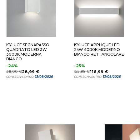
 CM 6W 4000K
8 CM 6W 4000K
16 CM
ISYLUCE SEGNAPASSO
ISYLUCE APPLIQUE LED
QUADRATO LED 3W
24W 4000K MODERNO
3000K MODERNA
BIANCO RETTANGOLARE
BIANCO
-24%
-25%
38,00 €
28,99 €
155,98 €
116,99 €
13/08/2026
13/08/2026
CONSEGNA ENTRO:
CONSEGNA ENTRO: