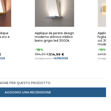
plique
Applique da parete design
Applique
 oro e
moderno stilnovo inbilico
foglia o
biano grigio led 3000k
cct 300
moderna
-18%
-19%
€
384,30 €
314,99 €
247,66 €
2026
14/08/2026
Consegna entro:
Consegna e
NSIONE PER QUESTO PRODOTTO
AGGIUNGI UNA RECENSIONE