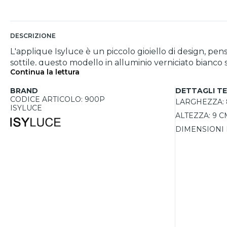
DESCRIZIONE
L'applique Isyluce è un piccolo gioiello di design, p
sottile, questo modello in alluminio verniciato bianco
Continua la lettura
sostituibile, una caratteristica rara che offre maggiore d
illuminazione indiretta, ideale per valorizzare la pa
BRAND
DETTAGLI TE
3000K, questa applique è perfetta per ambienti come so
CODICE ARTICOLO: 900P
LARGHEZZA:
ISYLUCE
ALTEZZA:
9 C
DIMENSIONI 