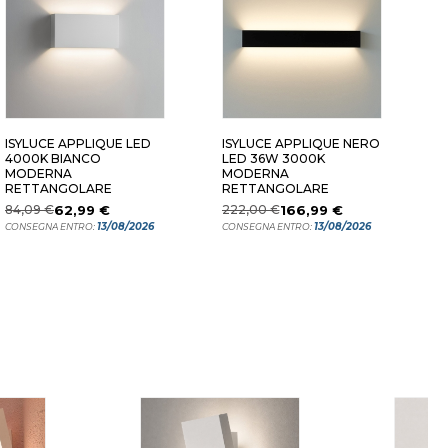
 12W 4000K
16 CM 12W 4000K
58 CM 24W
ISYLUCE APPLIQUE LED
ISYLUCE APPLIQUE NERO
A
4000K BIANCO
LED 36W 3000K
2
MODERNA
MODERNA
R
RETTANGOLARE
RETTANGOLARE
84,09 €
62,99 €
222,00 €
166,99 €
1
13/08/2026
13/08/2026
CONSEGNA ENTRO:
CONSEGNA ENTRO:
C