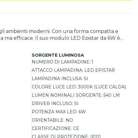
negli ambienti moderni. Con una forma compatta e
eta ma efficace. Il suo modulo LED Epistar da 6W è
verso il basso, crea un affascinante effetto di
una luminosità di 540 lumen e una temperatura di
SORGENTE LUMINOSA
i circa 4-5 metri quadrati.
NUMERO DI LAMPADINE:
1
ATTACCO LAMPADINA:
LED EPISTAR
LAMPADINA INCLUSA:
SI
COLORE LUCE LED:
3000K (LUCE CALDA)
LUMEN NOMINALI SORGENTE:
540 LM
DRIVER INCLUSO:
SI
POTENZA MAX LED:
6W
ORIENTABILE:
NO
CERTIFICAZIONE:
CE
CLASSE DI PROTEZIONE:
IP20