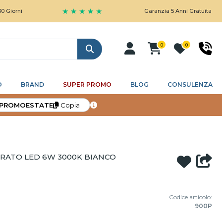
★ ★ ★ ★ ★
Garanzia 5 Anni Gratuita
0
0
Cerca
O
BRAND
SUPER PROMO
BLOG
CONSULENZA
PROMOESTATE
Copia
DRATO LED 6W 3000K BIANCO
Codice articolo:
900P