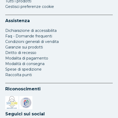
Tutti i prodotti
Gestisci preferenze cookie
Assistenza
Dichiarazione di accessibilita
Faq - Domande frequenti
Condizioni generali di vendita
Garanzie sui prodotti
Diritto di recesso
Modalita di pagamento
Modalità di consegna
Spese di spedizione
Raccolta punti
Riconoscimenti
Si apre in una nuova scheda
Si apre in una nuova scheda
Seguici sui social