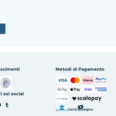
scimenti
Metodi di Pagamento
in una nuova scheda
Si apre in una nuova scheda
i sui social
poste
pay
Contrassegno
Bonifico