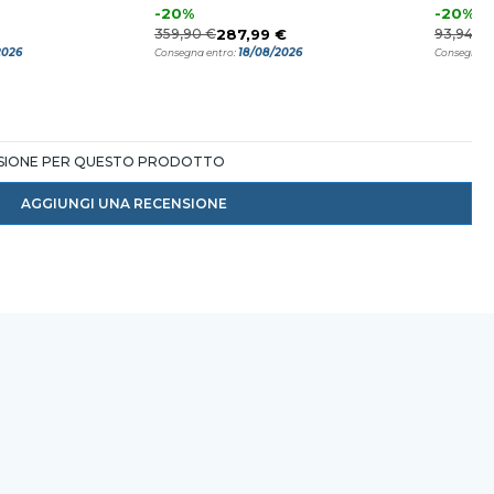
dimmerabile con
-20%
-20%
telecomando
359,90 €
287,99 €
93,94 €
2026
18/08/2026
Consegna entro:
Consegna e
NSIONE PER QUESTO PRODOTTO
AGGIUNGI UNA RECENSIONE