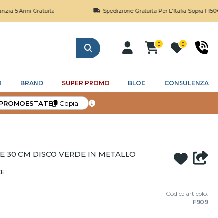
ni Gratuita
Spedizione Gratuita Per L'Italia Sopra I 150€
0
0
Cerca
O
BRAND
SUPER PROMO
BLOG
CONSULENZA
PROMOESTATE
Copia
 30 CM DISCO VERDE IN METALLO
CE
Codice articolo:
F909