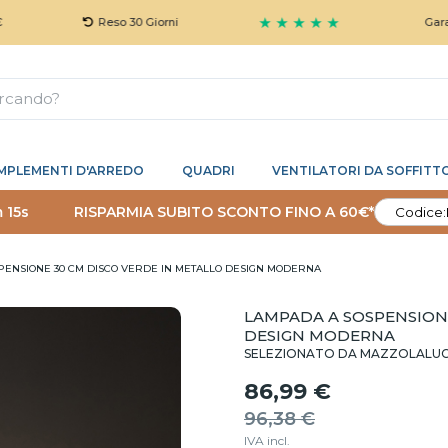
★ ★ ★ ★ ★
Reso 30 Giorni
Garanzia 5 An
MPLEMENTI D'ARREDO
QUADRI
VENTILATORI DA SOFFITT
 14s
RISPARMIA SUBITO SCONTO FINO A 60€*
Codice:
PENSIONE 30 CM DISCO VERDE IN METALLO DESIGN MODERNA
LAMPADA A SOSPENSIONE
DESIGN MODERNA
SELEZIONATO DA MAZZOLALU
86,99 €
96,38 €
IVA incl.