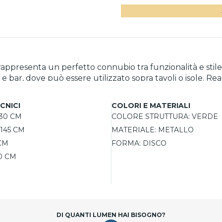
rappresenta un perfetto connubio tra funzionalità e sti
e bar, dove può essere utilizzato sopra tavoli o isole. Real
la un elemento distintivo in qualsiasi spazio. La lampa
a temperatura del colore in base alle esigenze. Grazie al
CNICI
COLORI E MATERIALI
luminazione ottimale.
30 CM
COLORE STRUTTURA:
VERDE
145 CM
MATERIALE:
METALLO
CM
FORMA:
DISCO
0 CM
DI QUANTI LUMEN HAI BISOGNO?