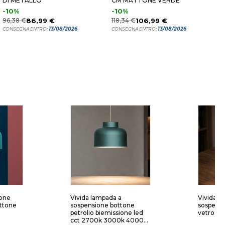
DI METALLO
CM MATTONE VERDE
P
-10%
-10%
1
96,38 €
86,99 €
118,34 €
106,99 €
C
13/08/2026
13/08/2026
CONSEGNA ENTRO:
CONSEGNA ENTRO:
one
Vivida lampada a
Vivida pi
ttone
sospensione bottone
sospensi
petrolio biemissione led
vetro ri
cct 2700k 3000k 4000k