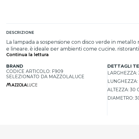
DESCRIZIONE
La lampada a sospensione con disco verde in metallo 
e lineare, è ideale per ambienti come cucine, ristoranti 
Continua la lettura
conferisce un tocco fresco e contemporaneo, rendendo
consentendo di personalizzare l'intensità luminosa e l
BRAND
DETTAGLI TE
a diverse altezze di soffitto, garantendo sempre un'il
CODICE ARTICOLO: F909
LARGHEZZA:
SELEZIONATO DA MAZZOLALUCE
LUNGHEZZA:
ALTEZZA:
30 
DIAMETRO:
3