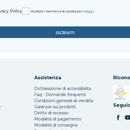
vacy Policy
Accetto i termini e le condizioni
(leggi)
Assistenza
Ricono
Dichiarazione di accessibilita
Faq - Domande frequenti
Condizioni generali di vendita
Si apre 
Seguic
y
Garanzie sui prodotti
Diritto di recesso
Modalita di pagamento
Modalità di consegna