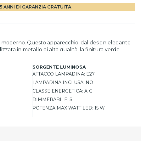
5 ANNI DI GARANZIA GRATUITA
le moderno. Questo apparecchio, dal design elegante
izzata in metallo di alta qualità, la finitura verde
da è progettata per l'uso con lampadine E27,
la sua altezza regolabile, può adattarsi perfettamente
SORGENTE LUMINOSA
ATTACCO LAMPADINA:
E27
LAMPADINA INCLUSA:
NO
CLASSE ENERGETICA:
A-G
DIMMERABILE:
SI
POTENZA MAX WATT LED:
15 W