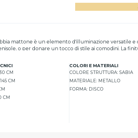
bbia mattone è un elemento d'illuminazione versatile e da
enisole, o per donare un tocco di stile ai comodini. La fin
dallo stile loft. Questa lampada è progettata per una fa
 di regolare l'altezza la rende ancora più pratica, permett
CNICI
COLORI E MATERIALI
ere la fonte di luce più adatta per ogni esigenza di illumi
30 CM
COLORE STRUTTURA:
SABIA
145 CM
MATERIALE:
METALLO
CM
FORMA:
DISCO
0 CM