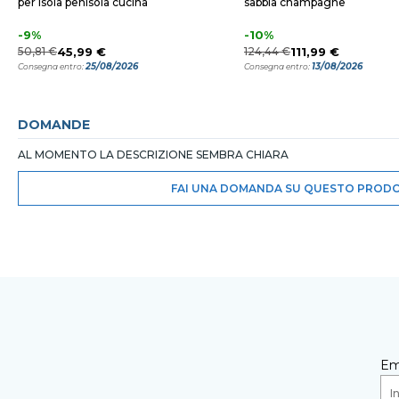
per isola penisola cucina
sabbia champagne
-9%
-10%
50,81 €
45,99 €
124,44 €
111,99 €
25/08/2026
13/08/2026
Consegna entro:
Consegna entro:
DOMANDE
AL MOMENTO LA DESCRIZIONE SEMBRA CHIARA
FAI UNA DOMANDA SU QUESTO PROD
Em