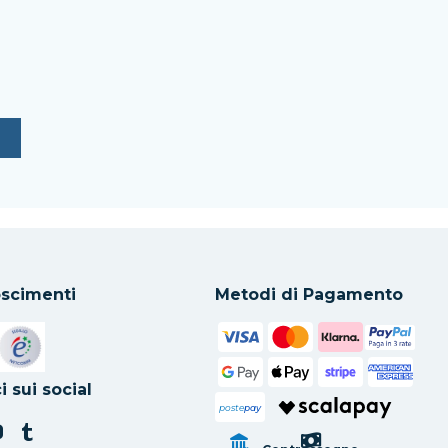
scimenti
Metodi di Pagamento
in una nuova scheda
Si apre in una nuova scheda
i sui social
poste
pay