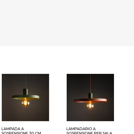
LAMPADA A
LAMPADARIO A
L
SOSPENSIONE 30 CM
SOSPENSIONE PER SALA
C