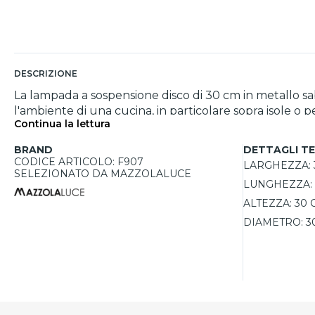
DESCRIZIONE
La lampada a sospensione disco di 30 cm in metallo sa
l'ambiente di una cucina, in particolare sopra isole o p
Continua la lettura
aspetto moderno e caldo, rendendola ideale per spazi 
alla sua struttura in metallo resistente. La possibilità
BRAND
DETTAGLI TE
include la lampadina, offrendo così la libertà di scegli
CODICE ARTICOLO: F907
LARGHEZZA:
SELEZIONATO DA MAZZOLALUCE
LUNGHEZZA:
ALTEZZA:
30 
DIAMETRO:
3