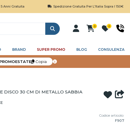
Gratuita
Spedizione Gratuita Per L'Italia Sopra I 150€
0
0
Cerca
O
BRAND
SUPER PROMO
BLOG
CONSULENZA
PROMOESTATE
Copia
 DISCO 30 CM DI METALLO SABBIA
CE
Codice articolo:
F907