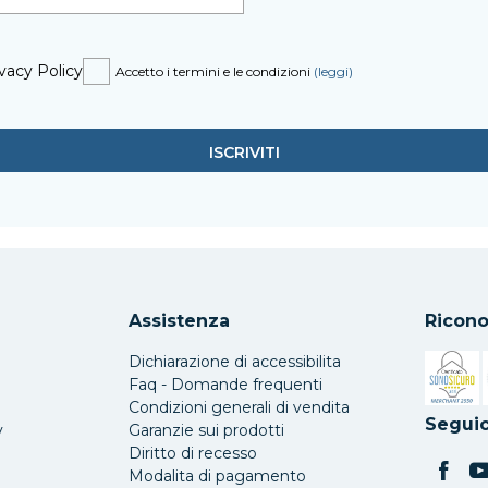
vacy Policy
Accetto i termini e le condizioni
(leggi)
Assistenza
Ricono
Dichiarazione di accessibilita
Faq - Domande frequenti
Condizioni generali di vendita
Si apre 
Seguic
y
Garanzie sui prodotti
Diritto di recesso
Modalita di pagamento