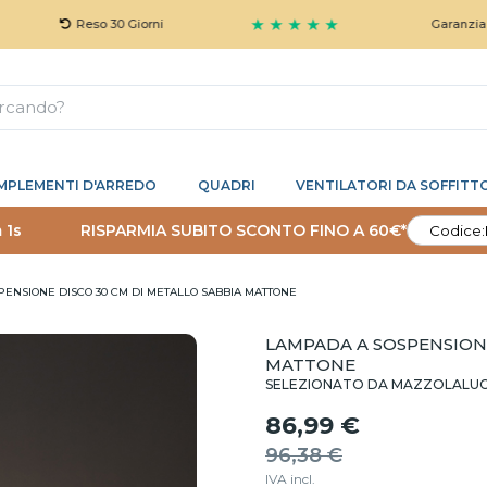
★ ★ ★ ★ ★
Reso 30 Giorni
Garanzia 5 Anni 
MPLEMENTI D'ARREDO
QUADRI
VENTILATORI DA SOFFITT
 0s
RISPARMIA SUBITO SCONTO FINO A 60€*
Codice:
ENSIONE DISCO 30 CM DI METALLO SABBIA MATTONE
LAMPADA A SOSPENSIONE
MATTONE
SELEZIONATO DA MAZZOLALU
86,99 €
96,38 €
IVA incl.