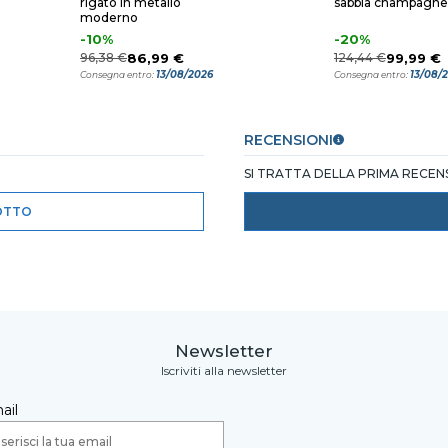
rigato in metallo
sabbia champagne
moderno
-10%
-20%
96,38 €
86,99 €
124,44 €
99,99 €
13/08/2026
13/08/
Consegna entro:
Consegna entro:
RECENSIONI
SI TRATTA DELLA PRIMA RECE
OTTO
Newsletter
Iscriviti alla newsletter
ail