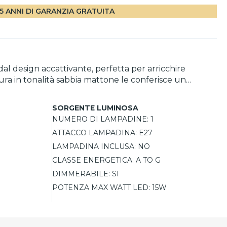
5 ANNI DI GARANZIA GRATUITA
l design accattivante, perfetta per arricchire
itura in tonalità sabbia mattone le conferisce un
cile integrazione in ambienti contemporanei, grazie
endo di adattarla a diverse esigenze di spazio. Non
SORGENTE LUMINOSA
nazione.
NUMERO DI LAMPADINE:
1
ATTACCO LAMPADINA:
E27
LAMPADINA INCLUSA:
NO
CLASSE ENERGETICA:
A TO G
DIMMERABILE:
SI
POTENZA MAX WATT LED:
15W