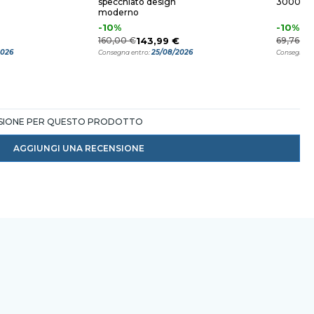
specchiato design
3000k
moderno
-10%
-10%
160,00 €
143,99 €
69,76 €
6
2026
25/08/2026
Consegna entro:
Consegna e
NSIONE PER QUESTO PRODOTTO
AGGIUNGI UNA RECENSIONE