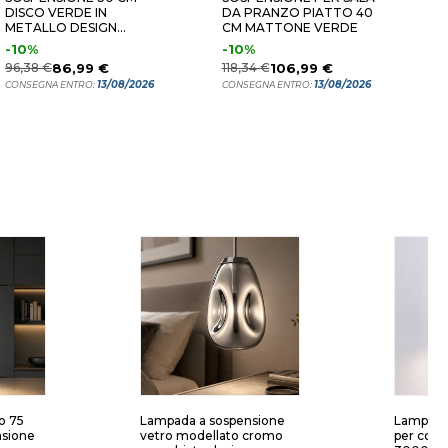
DISCO VERDE IN
DA PRANZO PIATTO 40
P
METALLO DESIGN
CM MATTONE VERDE
P
MODERNA
-10%
-10%
1
96,38 €
86,99 €
118,34 €
106,99 €
C
13/08/2026
13/08/2026
CONSEGNA ENTRO:
CONSEGNA ENTRO:
o 75
Lampada a sospensione
Lampada
nsione
vetro modellato cromo
per como