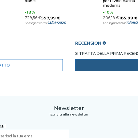
bianca
per tavolo cucina
moderna
-18%
-10%
729,56 €
597,99 €
206,18 €
185,99 €
13/08/2026
19/08/
Consegna entro:
Consegna entro:
RECENSIONI
SI TRATTA DELLA PRIMA RECE
OTTO
Newsletter
Iscriviti alla newsletter
ail