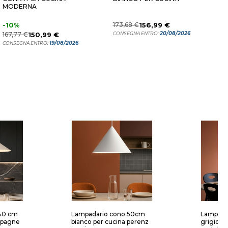
MODERNA
M
-10%
173,68 €
156,99 €
8
20/08/2026
167,77 €
150,99 €
CONSEGNA ENTRO:
C
19/08/2026
CONSEGNA ENTRO:
40 cm
Lampadario cono 50cm
Lampada
mpagne
bianco per cucina perenz
grigio m