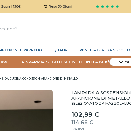
★ ★ ★ ★ ★
150€
Reso 30 Giorni
MPLEMENTI D'ARREDO
QUADRI
VENTILATORI DA SOFFITT
 15s
RISPARMIA SUBITO SCONTO FINO A 60€*
Codice:
E DA CUCINA CONO 33 CM ARANCIONE DI METALLO
LAMPADA A SOSPENSION
ARANCIONE DI METALLO
SELEZIONATO DA MAZZOLALU
102,99 €
114,68 €
IVA incl.