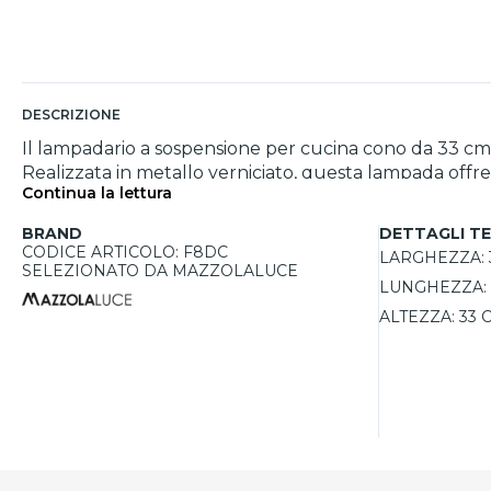
DESCRIZIONE
Il lampadario a sospensione per cucina cono da 33 cm 
Realizzata in metallo verniciato, questa lampada offre
Continua la lettura
design a cono, è ideale per illuminare tavoli da pranzo, iso
versatilità, questa lampada può essere regolata in a
BRAND
DETTAGLI TE
luminosa, lasciando la scelta della lampadina E27 a chi
CODICE ARTICOLO: F8DC
LARGHEZZA:
potenza massima di 15W per lampadina LED, questa la
SELEZIONATO DA MAZZOLALUCE
LUNGHEZZA:
arredamento.
ALTEZZA:
33 