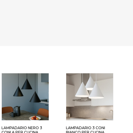
LAMPADARIO NERO 3
LAMPADARIO 3 CONI
A
CONI A PER CUCINA
BIANCO PER CUCINA
C