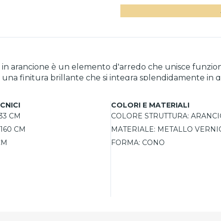
in arancione è un elemento d'arredo che unisce funzionali
 una finitura brillante che si integra splendidamente in 
le di cucina o spazi di lavoro, creando un'atmosfera accogliente
ltezza, permettendo di adattarla perfettamente alle esig
CNICI
COLORI E MATERIALI
 la utilizza, in modo da personalizzare l'intensità e il c
33 CM
COLORE STRUTTURA:
ARANCI
mpada combina efficienza energetica e design accattiva
160 CM
MATERIALE:
METALLO VERNI
CM
FORMA:
CONO