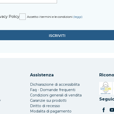
vacy Policy
Accetto i termini e le condizioni
(leggi)
Assistenza
Ricono
Dichiarazione di accessibilita
Faq - Domande frequenti
Condizioni generali di vendita
Si apre 
Seguic
y
Garanzie sui prodotti
Diritto di recesso
Modalita di pagamento