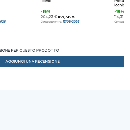
iconic
metalliz
iconic
-18%
-18%
204,23 €
167,38 €
114,31 €
9
2026
13/08/2026
Consegna entro:
Consegna e
NSIONE PER QUESTO PRODOTTO
AGGIUNGI UNA RECENSIONE