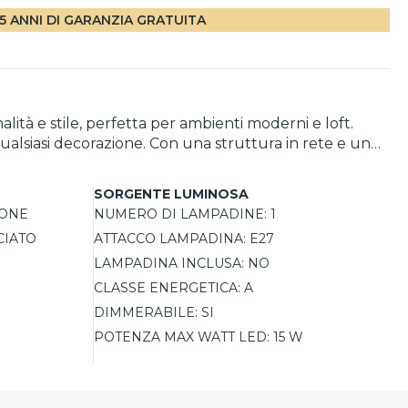
5 ANNI DI GARANZIA GRATUITA
tà e stile, perfetta per ambienti moderni e loft.
qualsiasi decorazione. Con una struttura in rete e un
 e contemporanea. Grazie alla sua
enze del tuo spazio. Non include una sorgente
SORGENTE LUMINOSA
olore della luce secondo le proprie preferenze. Con una
ONE
NUMERO DI LAMPADINE:
1
nte, diventando un elemento distintivo del tuo
CIATO
ATTACCO LAMPADINA:
E27
LAMPADINA INCLUSA:
NO
CLASSE ENERGETICA:
A
DIMMERABILE:
SI
POTENZA MAX WATT LED:
15 W