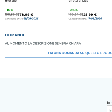
metallo
effetti di luce
-10%
-26%
198,86 €
178,99 €
170,34 €
125,99 €
19/08/2026
17/08/2026
Consegna entro:
Consegna entro:
DOMANDE
AL MOMENTO LA DESCRIZIONE SEMBRA CHIARA
FAI UNA DOMANDA SU QUESTO PROD
Em