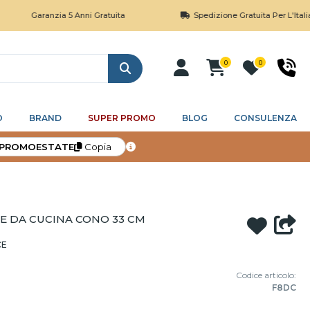
Garanzia 5 Anni Gratuita
Spedizione Gratuita Per L'Italia Sopra I
0
0
Cerca
O
BRAND
SUPER PROMO
BLOG
CONSULENZA
PROMOESTATE
Copia
E DA CUCINA CONO 33 CM
CE
Codice articolo:
F8DC