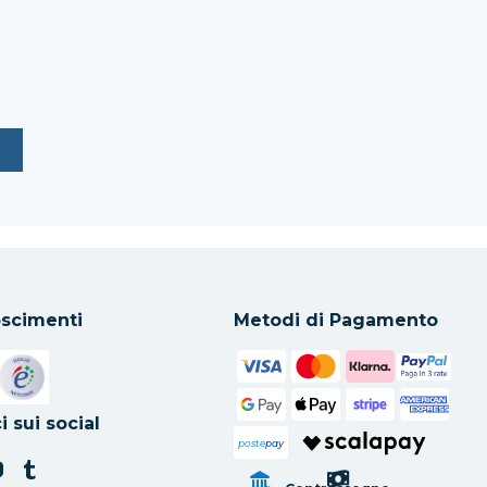
scimenti
Metodi di Pagamento
in una nuova scheda
Si apre in una nuova scheda
i sui social
poste
pay