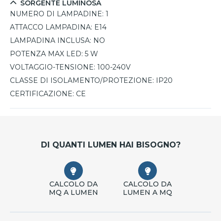
design che unisce colore, eleganza e funzionalità in
SORGENTE LUMINOSA
un’unica soluzione decorativa.
NUMERO DI LAMPADINE:
1
ATTACCO LAMPADINA:
E14
LAMPADINA INCLUSA:
NO
POTENZA MAX LED:
5 W
VOLTAGGIO-TENSIONE:
100-240V
CLASSE DI ISOLAMENTO/PROTEZIONE:
IP20
CERTIFICAZIONE:
CE
DI QUANTI LUMEN HAI BISOGNO?
CALCOLO DA
CALCOLO DA
MQ A LUMEN
LUMEN A MQ