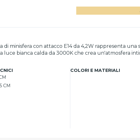
 di minisfera con attacco E14 da 4,2W rappresenta una 
 luce bianca calda da 3000K che crea un'atmosfera intima
 di diametro e 8,2 cm di altezza, la rendono perfettament
mpia e omogenea della luce. Con un CRI 80 e una durata 
CNICI
COLORI E MATERIALI
 CM
,5 CM