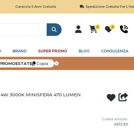
Garanzia 5 Anni Gratuita
Spedizione Gratuita Per L'Italia Sop
0
0
Cerca
O
BRAND
SUPER PROMO
BLOG
CONSULENZA
PROMOESTATE
Copia
D 4W 3000K MINISFERA 470 LUMEN
Codice articolo:
261C30