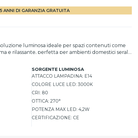
5 ANNI DI GARANZIA GRATUITA
soluzione luminosa ideale per spazi contenuti come
 e rilassante, perfetta per ambienti domestici serali
e compatibile con corpi illuminanti compatti. L’ampio
stimata di 15.000 ore, garantisce comfort visivo e
SORGENTE LUMINOSA
ATTACCO LAMPADINA:
E14
COLORE LUCE LED:
3000K
CRI:
80
OTTICA:
270°
POTENZA MAX LED:
4,2W
CERTIFICAZIONE:
CE