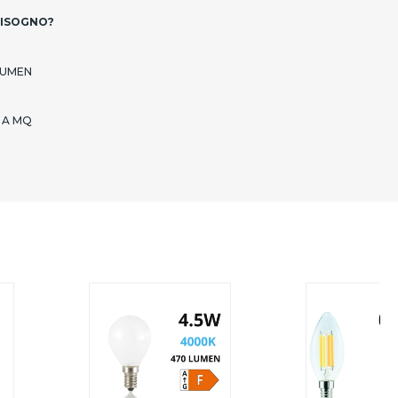
BISOGNO?
LUMEN
 A MQ