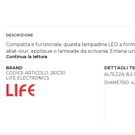
DESCRIZIONE
Compatta e funzionale, questa lampadina LED a forma
abat-jour, applique o lampade da scrivania. Emana una
Continua la lettura
o zone notte. Le sue dimensioni ridotte, pari a 4,5 cm
angolo di emissione di 270° permette una diffusione a
BRAND
DETTAGLI TE
lunga efficienza nel tempo.
CODICE ARTICOLO: 261C30
ALTEZZA:
8,2
LIFE ELECTRONICS
DIAMETRO:
4