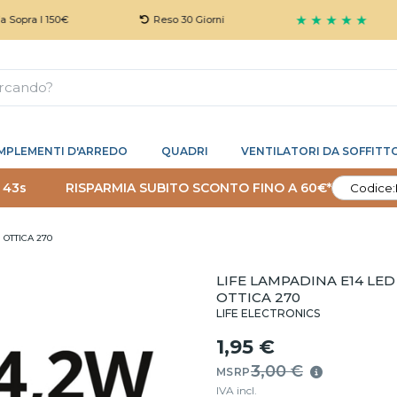
★ ★ ★ ★ ★
a I 150€
Reso 30 Giorni
MPLEMENTI D'ARREDO
QUADRI
VENTILATORI DA SOFFITT
 42s
RISPARMIA SUBITO SCONTO FINO A 60€*
Codice:
 OTTICA 270
LIFE LAMPADINA E14 LE
OTTICA 270
LIFE ELECTRONICS
1,95 €
3,00 €
MSRP
IVA incl.