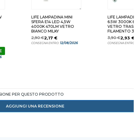
W
LIFE LAMPADINA MINI
LIFE LAMPADINA
SFERA E14 LED 4,5W
6.5W 3000K 80
4000K 470LM VETRO
VETRO TRASPA
BIANCO MILKY
FILAMENTO 320
2,90 €
2,17 €
3,90 €
2,93 €
12/08/2026
12
CONSEGNA ENTRO:
CONSEGNA ENTRO:
E
6
NSIONE PER QUESTO PRODOTTO
AGGIUNGI UNA RECENSIONE